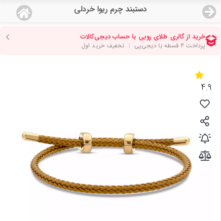
دستبند چرم ریوا خردلی
منو
18,884,000
قیمت هرگرم طلای 18 عیار:
تومان
صفحه اصلی
دسته بندی محصولات
4.9
نمایندگی ها
مجله روبی
درباره ما
اعطای نمایندگی
تماس با ما