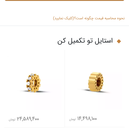
نحوه محاسبه قیمت چگونه است؟(کلیک نمایید)
استایل تو تکمیل کن
14,498,100
24,589,400
تومان
تومان