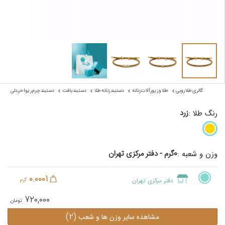
گالری طلا روبی
طلا و زیورآلات زنانه
دستبند زنانه طلا
دستبند بافت
دستبند چرم ریوا خردلی
زرد
رنگ طلا :
0گرم - دفتر مرکزی تهران
وزن و شعبه :
0.0001
دفتر مرکزی تهران
گرم
720,000
(2)
مشاهده سایر وزن ها و شعب