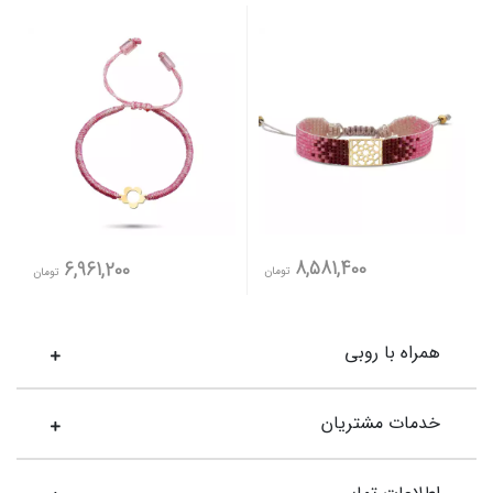
8,581,400
6,961,200
تومان
تومان
همراه با روبی
خدمات مشتریان