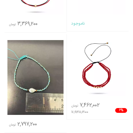
ناموجود
3,369,200
تومان
7,462,002
تومان
6%
7,938,300
2,797,200
تومان