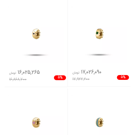
17,026,090
16,025,265
تومان
تومان
5%
5%
17,922,200
16,868,700