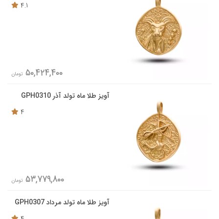
4.1
50,424,400
تومان
آویز طلا ماه تولد آذر GPH0310
4
53,779,800
تومان
آویز طلا ماه تولد مرداد GPH0307
4