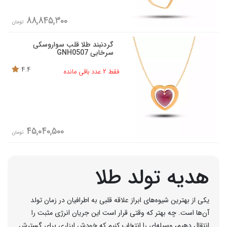
88,845,300
تومان
گردنبند طلا قلب سواروسکی
سرخابی GNH0507
4.4
فقط 2 عدد باقی مانده
45,040,500
تومان
هدیه تولد طلا
یکی از بهترین شیوه‌‌های ابراز علاقه قلبی به اطرافیان در زمان تولد
آن‌ها است. چه بهتر که وقتی قرار است این جریان انرژی مثبت را
انتقال دهیم، وسیله‌ای را انتخاب کنیم که خودش ابزاری برای گسترش