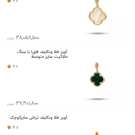
4.6
38,058,500
تومان
آویز طلا ونکلیف فلورا با سنگ
مالاکیت سایز متوسط
4.2
37,301,800
تومان
آویز طلا ونکلیف تراش سایزکوچک
4.8