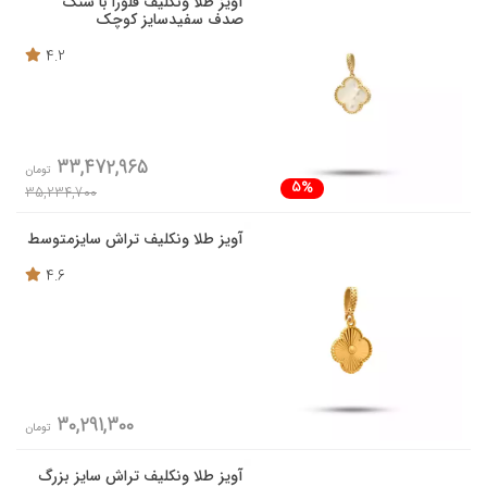
آویز طلا ونکلیف فلورا با سنگ
صدف سفیدسایز کوچک
4.2
33,472,965
تومان
5%
35,234,700
آویز طلا ونکلیف تراش سایزمتوسط
4.6
30,291,300
تومان
آویز طلا ونکلیف تراش سایز بزرگ