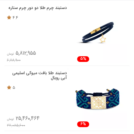
دستبند چرم طلا دو دور چرم ستاره
4.4
5,812,955
تومان
5%
6,118,900
دستبند طلا بافت میوکی اسلیمی
آبی رویال
5
25,460,464
تومان
6%
27,085,600