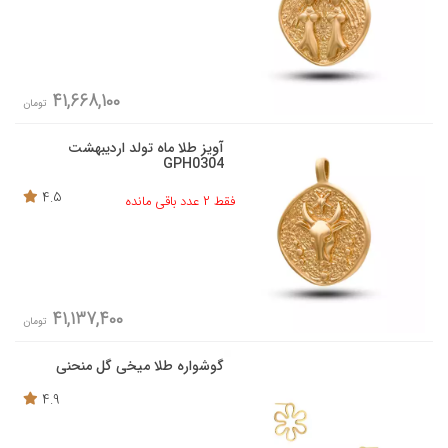
41,668,100
تومان
آویز طلا ماه تولد اردیبهشت
GPH0304
4.5
فقط 2 عدد باقی مانده
41,137,400
تومان
گوشواره طلا میخی گل منحنی
4.9