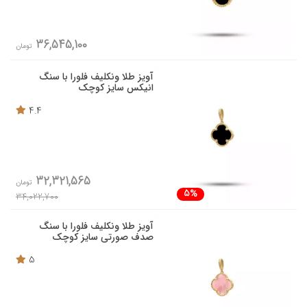
36,545,100
تومان
آویز طلا ونکلیف فلورا با سنگ
انیکس سایز کوچک
4.4
32,321,565
تومان
5%
34,022,700
آویز طلا ونکلیف فلورا با سنگ
صدف صورتی سایز کوچک
5