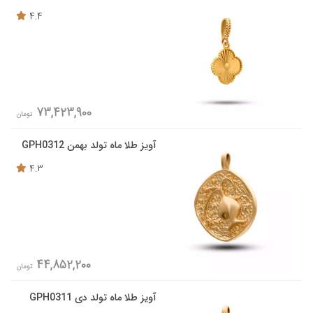
4.4
73,423,900
تومان
آویز طلا ماه تولد بهمن GPH0312
4.3
44,852,200
تومان
آویز طلا ماه تولد دی GPH0311