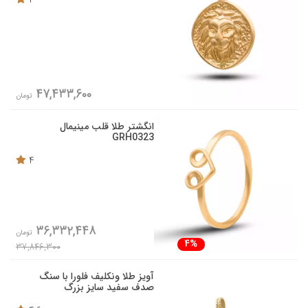
47,433,600
تومان
انگشتر طلا قلب مینیمال
GRH0323
4
36,332,448
تومان
4%
37,846,300
آویز طلا ونکلیف فلورا با سنگ
صدف سفید سایز بزرگ