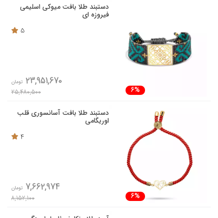
دستبند طلا بافت میوکی اسلیمی
فیروزه ای
5
23,951,670
تومان
6%
25,480,500
دستبند طلا بافت آسانسوری قلب
اوریگامی
4
7,662,974
تومان
6%
8,152,100