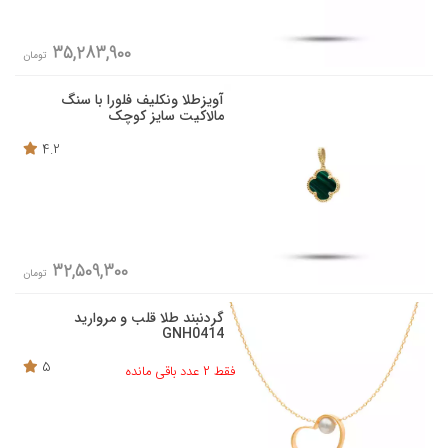
35,283,900
تومان
آویزطلا ونکلیف فلورا با سنگ
مالاکیت سایز کوچک
4.2
32,509,300
تومان
گردنبند طلا قلب و مروارید
GNH0414
5
فقط 2 عدد باقی مانده