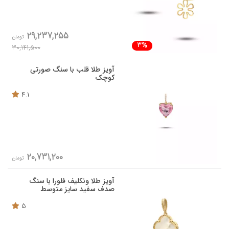
29,237,255
تومان
3%
30,141,500
آویز طلا قلب با سنگ صورتی
کوچک
4.1
20,731,200
تومان
آویز طلا ونکلیف فلورا با سنگ
صدف سفید سایز متوسط
5