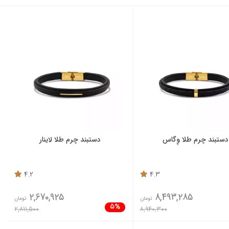
دستبند چرم طلا وِگاس
دستبند چرم طلا لاینار
4.2
4.3
2,670,925
8,493,285
تومان
تومان
5%
2,811,500
8,940,300