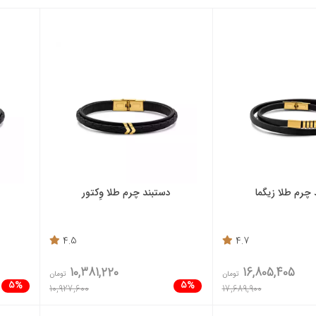
 چرم طلا زیگما
دستبند چرم طلا وِکتور
4.5
4.7
10,381,220
16,805,405
تومان
تومان
5%
5%
10,927,600
17,689,900