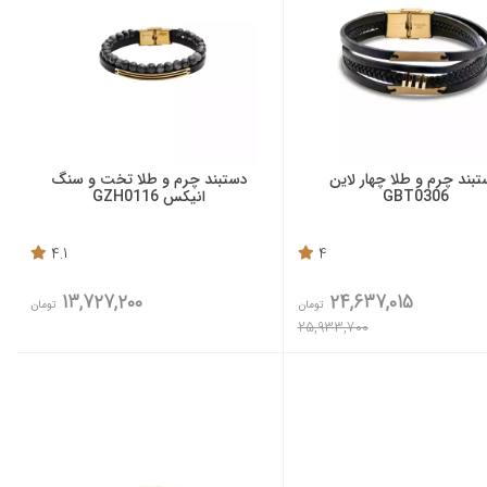
بند چرم و طلا چهار لاین
دستبند چرم و طلا تخت و سنگ
GBT0306
انیکس GZH0116
4.1
4
13,727,200
24,637,015
تومان
تومان
25,933,700