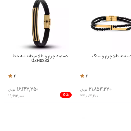
ستبند طلا چرم و سنگ
دستبند چرم و طلا مردانه سه خط
GZH0233
4
4
16,143,350
21,853,230
تومان
تومان
5%
16,993,000
23,003,400