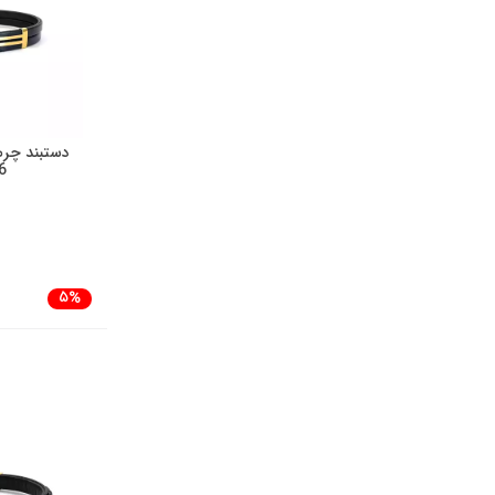
دستبند چرم 
6
5%