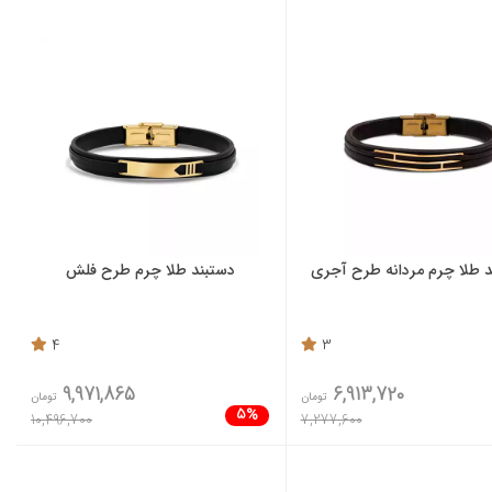
 طلا چرم مردانه طرح آجری
دستبند طلا چرم طرح فلش
4
3
9,971,865
6,913,720
تومان
تومان
5%
10,496,700
7,277,600