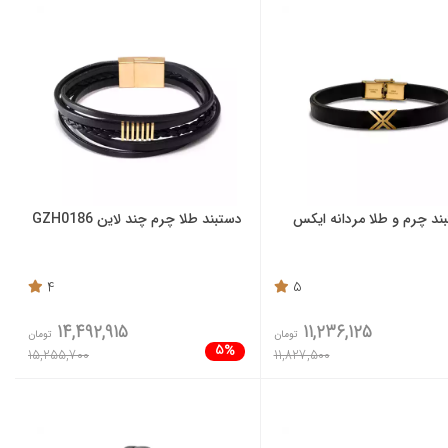
ند چرم و طلا مردانه ایکس
دستبند طلا چرم چند لاین GZH0186
4
5
14,492,915
11,236,125
تومان
تومان
5%
15,255,700
11,827,500