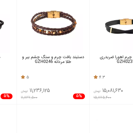
 چرم اهورا ضربدری
دستبند بافت چرم و سنگ چشم ببر و
د
GZH023
طلا مردانه GZH0246
5
4.3
11,236,125
15,081,630
تومان
تومان
5%
5%
11,827,500
15,875,400