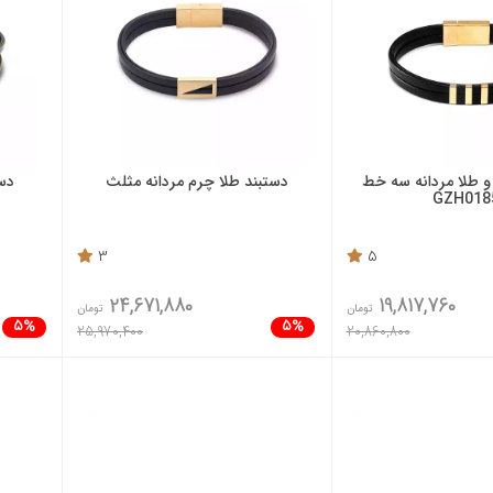
و طلا مردانه سه خط
دستبند طلا چرم مردانه مثلث
دست
GZH018
3
5
24,671,880
19,817,760
تومان
تومان
5%
5%
25,970,400
20,860,800