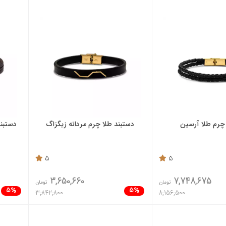
چرم طلا آرسین
دستبند طلا چرم مردانه زیگزاگ
دستبند
5
5
3,650,660
7,748,675
تومان
تومان
5%
5%
3,842,800
8,156,500