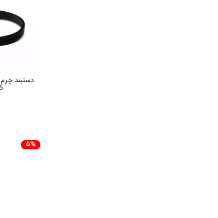
دستبند چرم 
5
5%