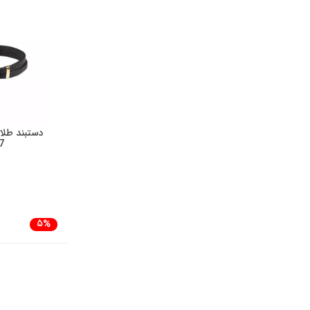
دستبند طلا
7
5%