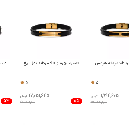
و طلا مردانه هرمس
دستبند چرم و طلا مردانه مدل تیغ
دستب
5
5
17,051,645
11,994,605
تومان
تومان
5%
5%
17,949,100
12,625,900