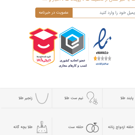
پابند طلا
نیم ست طلا
زنجیر طلا
حلقه ازدواج زنانه
حلقه ست
طلا بچه گانه