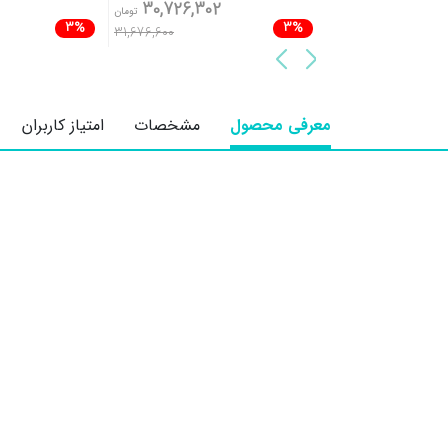
2
30,726,302
21,595,498
تومان
تومان
3%
3%
31,676,600
22,263,400
معرفی محصول
مشخصات
امتیاز کاربران