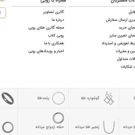
ت مشتریان
همراه با روبی
ایل
گالری تصاویر
یری ارسال سفارش
درباره ما
نمای خرید
مجله گالری طلای روبی
مای تعیین سایز
روبی کلاب
یط تعویض و استرداد
همکاری با ما
ین و مقررات
اخبار و رویدادهای روبی
لات متداول
 شکایات
گوشواره طلا
پابندطلا
 مردانه
زنجیر طلا مردانه
حلقه ازدواج مردانه