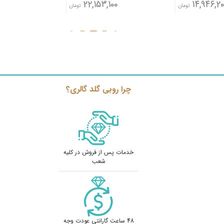
,400
22,153,100
14,946,20
تومان
تومان
چرا روبی گلد گالری؟
خدمات پس از فروش در کلیه
شعب
48 ساعت گارانتی عودت وجه