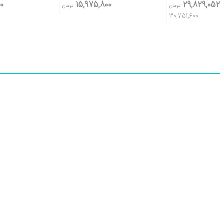
0
15,975,800
29,829,05
تومان
تومان
30,751,600