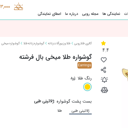
33,000
ت
نمایندگی ها
مجله روبی
درباره ما
اعطای نمایندگی
گالری طلا روبی
طلا و زیورآلات زنانه
گوشواره زنانه طلا
گوشواره میخی
4.4
گوشواره طلا میخی بال فرشته
Earrings
زرد
رنگ طلا :
ژلاتینی طبی
بست پشت گوشواره :
ژلاتینی طبی
طلا