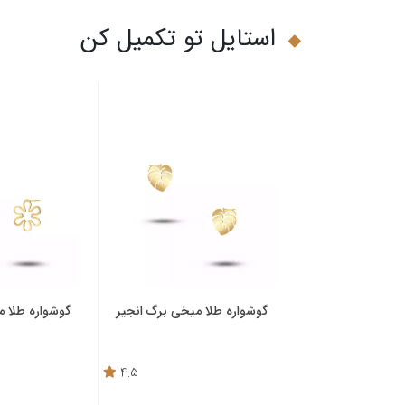
استایل تو تکمیل کن
طلا میخی گندم
گوشواره طلا میخی برگ انجیر
گوشواره طلا 
4.5
4.9