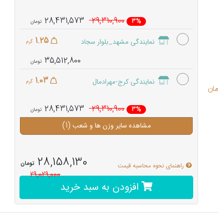
28,431,573
29,310,900
3%
1.25
نمایندگی مشهد_بلوار سجاد
گرم
35,512,800
1.03
نمایندگی کرج-مهرادمال
گرم
28,431,573
29,310,900
3%
(1)
مشاهده سایر وزن ها و شعب
28,158,130
تومان
راهنمای نحوه محاسبه قیمت
29,029,000
افزودن به سبد خرید