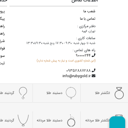
اطلاعات تماس
خدما
شعب ما
پروف
تماس با ما
پیگ
دفتر مرکزی :
راه
تهران، الهیه
راهن
ساعات کاری :
شرا
شنبه تا چهار شنبه: 9:30 - 17:30 پنج شنبه:9:30تا13:30
قوان
راه های تماس :
سوا
(این شماره کشوری است و نیاز به پیش شماره ندارد)
ثبت
info@rubygold.ir
انگشتر طلا
دستبند طلا
گردنبند طلا
انگشتر طلا مردانه
دستبند طلا مردانه
گردنبند طلا