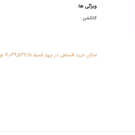
ویژگی ها:
کالکشن :
امکان خرید اقساطی در چهار قسط 7,039,532/5 تومان