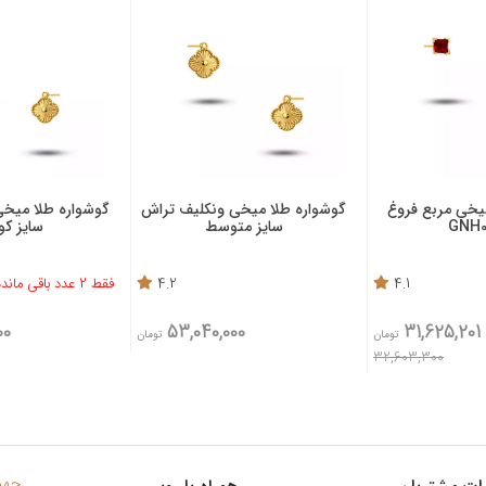
یخی مربع فروغ
گوشواره طلا میخی ونکلیف تراش
گوشواره طلا میخ
GNH0
سایز متوسط
سایز ک
4.1
4.2
فقط 2 عدد باقی مانده
00
53,040,000
31,625,201
تومان
تومان
32,603,300
جهت 