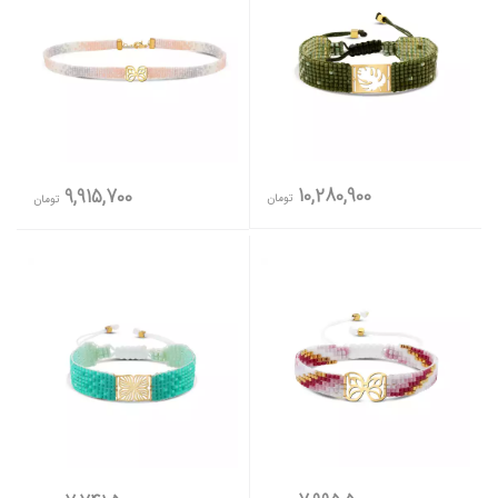
10,280,900
9,915,700
تومان
تومان