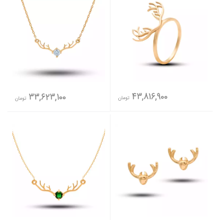
43,816,900
33,623,100
تومان
تومان