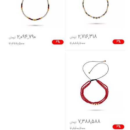
2,716,318
2,094,790
تومان
تومان
6%
6%
2,889,700
2,228,500
7,388,588
تومان
6%
7,860,200