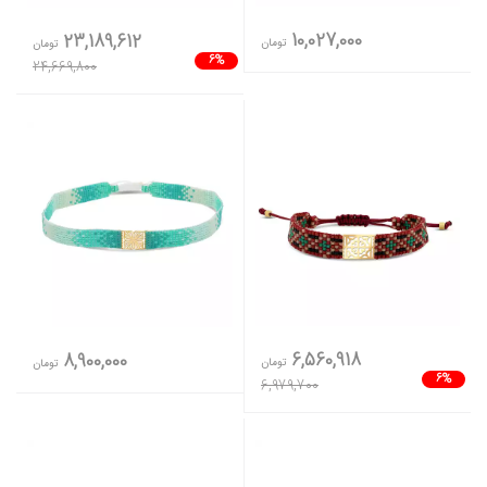
10,027,000
23,189,612
تومان
تومان
6%
24,669,800
6,560,918
8,900,000
تومان
تومان
6%
6,979,700