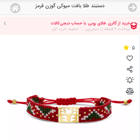
دستبند طلا بافت میوکی گوزن قرمز
منو
18,679,000
قیمت هرگرم طلای 18 عیار:
تومان
صفحه اصلی
5
دسته بندی محصولات
نمایندگی ها
مجله روبی
درباره ما
اعطای نمایندگی
تماس با ما