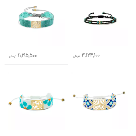
3,124,100
11,195,500
تومان
تومان