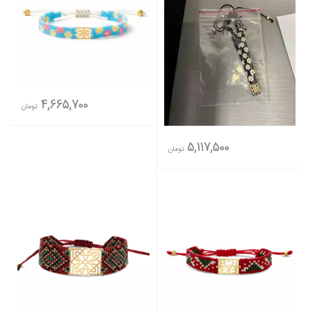
4,665,700
تومان
5,117,500
تومان