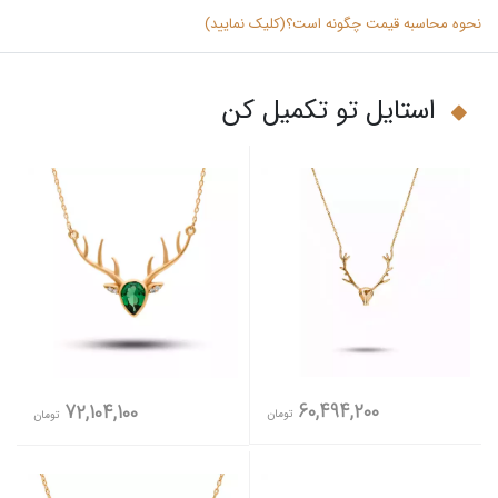
نحوه محاسبه قیمت چگونه است؟(کلیک نمایید)
استایل تو تکمیل کن
60,494,200
72,104,100
تومان
تومان