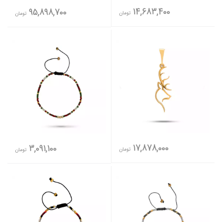
14,683,400
95,898,700
تومان
تومان
17,878,000
3,091,100
تومان
تومان