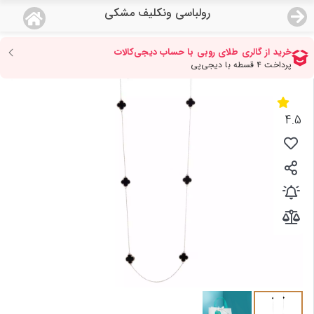
رولباسی ونکلیف مشکی
منو
18,792,000
قیمت هرگرم طلای 18 عیار:
تومان
صفحه اصلی
دسته بندی محصولات
4.5
نمایندگی ها
مجله روبی
درباره ما
اعطای نمایندگی
تماس با ما