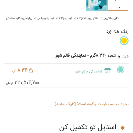
گالری طلا روبی
طلا و زیورآلات زنانه
گردنبند زنانه
گردنبند رولباسی
رولباسی ونکلیف مشکی
زرد
رنگ طلا :
8.34گرم - نمایندگی قائم شهر
وزن و شعبه :
8.34
نمایندگی قائم شهر
گرم
230,506,700
نحوه محاسبه قیمت چگونه است؟(کلیک نمایید)
استایل تو تکمیل کن