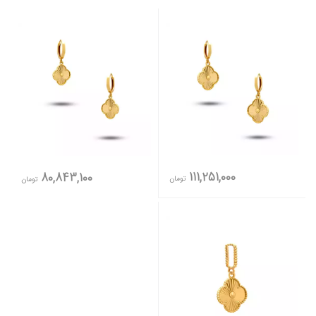
111,251,000
80,843,100
تومان
تومان