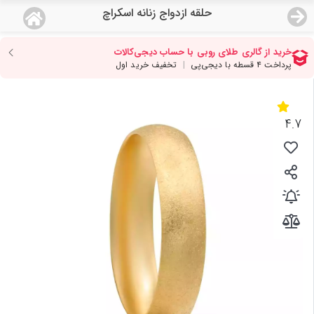
حلقه ازدواج زنانه اسکراچ
منو
18,611,000
قیمت هرگرم طلای 18 عیار:
تومان
صفحه اصلی
دسته بندی محصولات
4.7
نمایندگی ها
مجله روبی
درباره ما
اعطای نمایندگی
تماس با ما