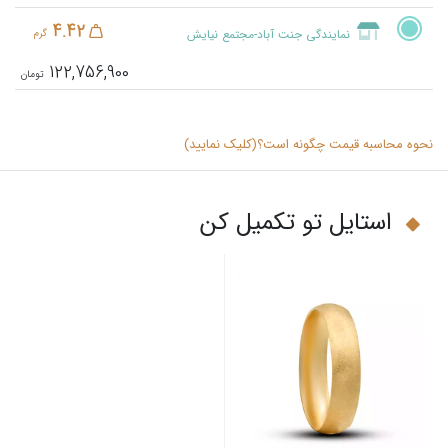
4.42
نمایندگی جنت آباد-مجتمع نیایش
گرم
122,756,900
نحوه محاسبه قیمت چگونه است؟(کلیک نمایید)
استایل تو تکمیل کن