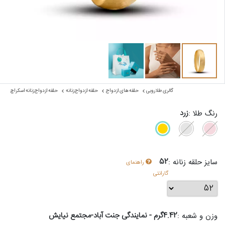
گالری طلا روبی
حلقه های ازدواج
حلقه ازدواج زنانه
حلقه ازدواج زنانه اسکراچ
زرد
رنگ طلا :
52
سایز حلقه زنانه :
راهنمای
گارانتی
4.42گرم - نمایندگی جنت آباد-مجتمع نیایش
وزن و شعبه :