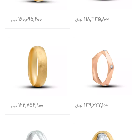
118,335,800
160,095,600
تومان
تومان
139,627,100
122,756,900
تومان
تومان