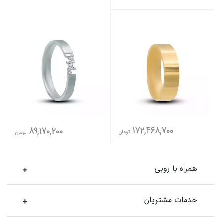
172,468,700
89,170,200
تومان
تومان
همراه با روبی
خدمات مشتریان