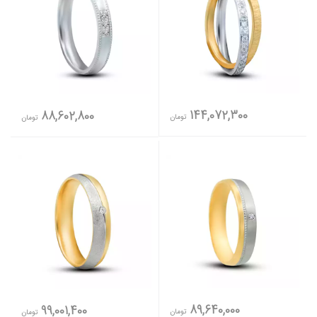
144,072,300
88,602,800
تومان
تومان
89,640,000
99,001,400
تومان
تومان