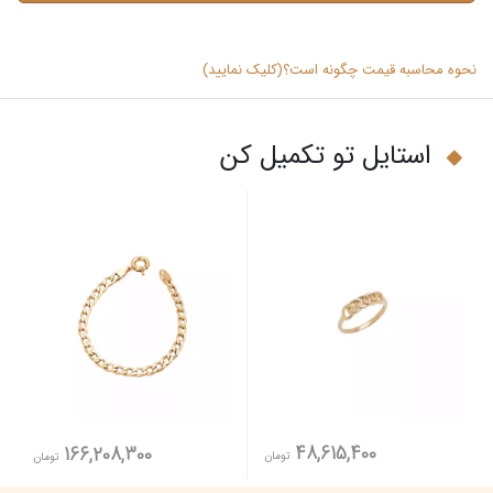
نحوه محاسبه قیمت چگونه است؟(کلیک نمایید)
استایل تو تکمیل کن
48,615,400
166,208,300
تومان
تومان