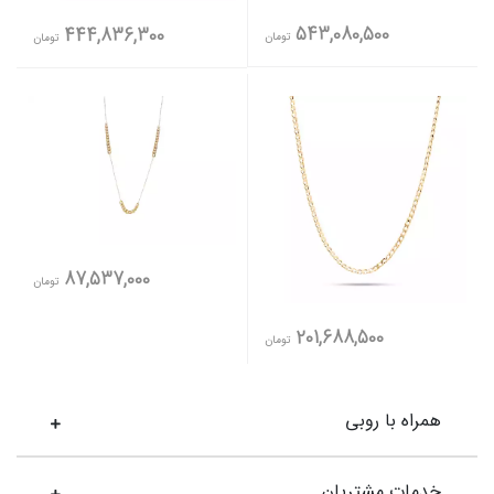
543,080,500
444,836,300
تومان
تومان
87,537,000
تومان
201,688,500
تومان
همراه با روبی
خدمات مشتریان