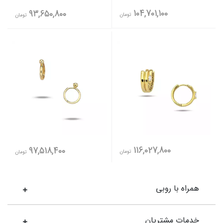
104,701,100
93,650,800
تومان
تومان
116,027,800
97,518,400
تومان
تومان
همراه با روبی
خدمات مشتریان