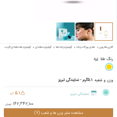
گالری طلا روبی
طلا و زیورآلات زنانه
گوشواره زنانه طلا
گوشواره حلقه ای
گوشواره طلا حلقه ای گارنت
زرد
رنگ طلا :
5.1گرم - نمایندگی تبریز
وزن و شعبه :
5.1
نمایندگی تبریز
گرم
142,342,100
(7)
مشاهده سایر وزن ها و شعب