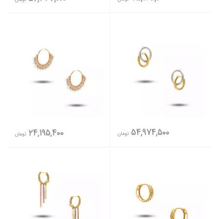
54,974,500
24,195,400
تومان
تومان