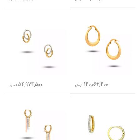
140,062,400
54,974,500
تومان
تومان