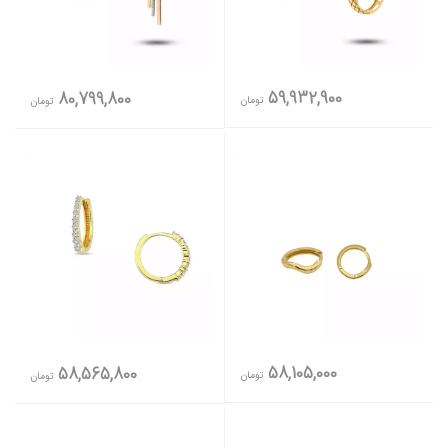
59,932,900
80,799,800
تومان
تومان
58,105,000
58,565,800
تومان
تومان