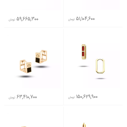
51,104,600
59,665,300
تومان
تومان
150,629,900
63,410,700
تومان
تومان