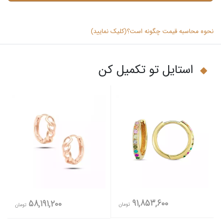
نحوه محاسبه قیمت چگونه است؟(کلیک نمایید)
استایل تو تکمیل کن
91,853,600
58,191,200
تومان
تومان