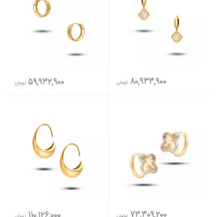
80,933,900
59,932,900
تومان
تومان
73,309,200
110,126,000
تومان
تومان