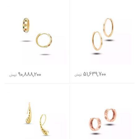
51,639,700
90,888,200
تومان
تومان