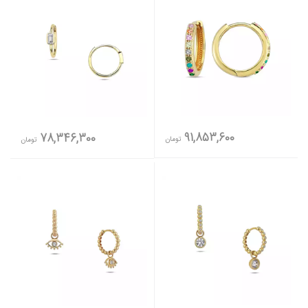
91,853,600
78,346,300
تومان
تومان