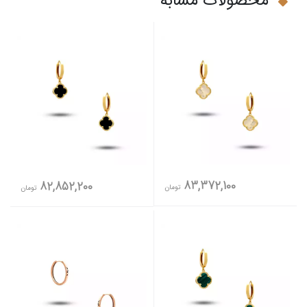
محصولات مشابه
83,372,100
82,852,200
تومان
تومان