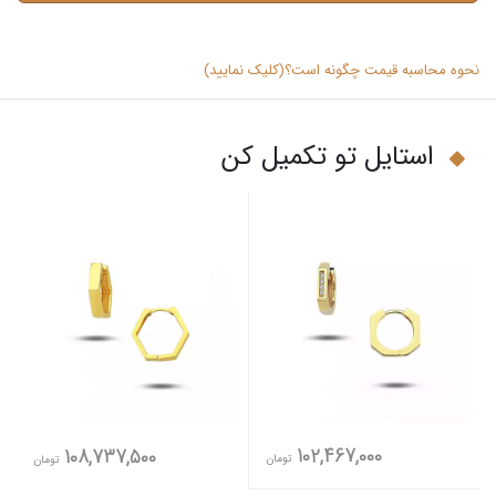
نحوه محاسبه قیمت چگونه است؟(کلیک نمایید)
استایل تو تکمیل کن
102,467,000
108,737,500
تومان
تومان