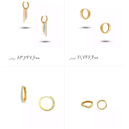
61,746,400
83,247,600
تومان
تومان