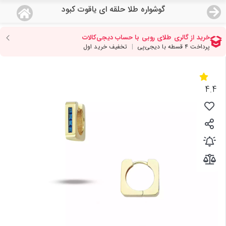
گوشواره طلا حلقه ای یاقوت کبود
منو
19,118,000
قیمت هرگرم طلای 18 عیار:
تومان
صفحه اصلی
دسته بندی محصولات
4.4
نمایندگی ها
مجله روبی
درباره ما
اعطای نمایندگی
تماس با ما