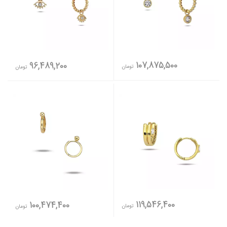
107,875,500
96,489,200
تومان
تومان
119,546,400
100,474,400
تومان
تومان