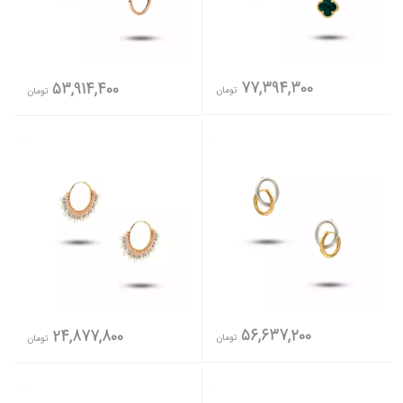
77,394,300
53,914,400
تومان
تومان
56,637,200
24,877,800
تومان
تومان