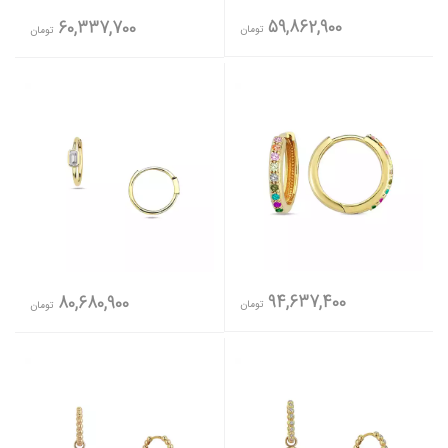
59,862,900
60,337,700
تومان
تومان
94,637,400
80,680,900
تومان
تومان