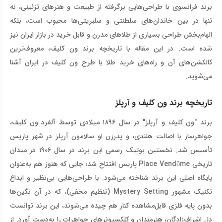
برند فرانسوی با طراحی‌هایی برگرفته از طبیعت و هنرهای تزئینی، نه
تنها در بین خاندان‌های سلطنتی و سلبریتی‌ها محبوب است، بلکه
الهام‌بخش طراحی بسیاری از طلاهای مدرن و قابل خرید در بازار ایران نیز
شده است. در این مقاله با تاریخچه برند ون کلیف، معروف‌ترین
کالکشن‌های آن و راه‌های خرید طلا با طرح ون کلیف در ایران آشنا
می‌شوید
.
تاریخچه برند ون کلیف و آرپلز
برند "ون کلیف و آرپلز" در سال ۱۸۹۶ میلادی توسط آلفرد ون کلیف،
جواهرساز با اصالت هلندی، و پدرزن او سالامون آرپلز در شهر پاریس
تأسیس شد. نخستین بوتیک رسمی این برند در سال ۱۹۰۶ در میدان
تاریخی
Place Vendôme
پاریس افتتاح شد؛ جایی که هنوز هم به‌عنوان
پایگاه اصلی این برند شناخته می‌شود. با طراحی‌هایی بی‌نظیر و ابداع
تکنیک مشهور
Mystery Setting
(تنظیم مخفی)، که در آن نگین‌ها
بدون پایه فلزی قابل‌مشاهده کنار هم چیده می‌شوند، این برند توانست
دل اشراف‌زادگان، هنرمندان و کلکسیونرهای جواهرات را به‌دست آورد. از