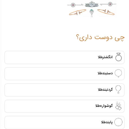
چی دوست داری؟
انگشتر طلا
دستبند طلا
گردنبند طلا
گوشواره طلا
پابند طلا