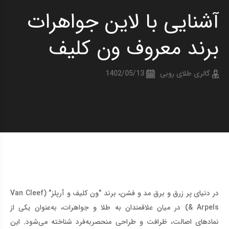
آشنایی با لاین جواهرات
برند معروف ون کلیف
گالری طلای روبی
1402/05/13
در دنیای پر زرق و برق مد و فشن، برند "ون کلیف و آرپلز
" (Van Cleef
& Arpels)
در میان علاقمندان به طلا و جواهرات، به‌عنوان یکی از
نمادهای اصالت، ظرافت و طراحی منحصربه‌فرد شناخته می‌شود. این