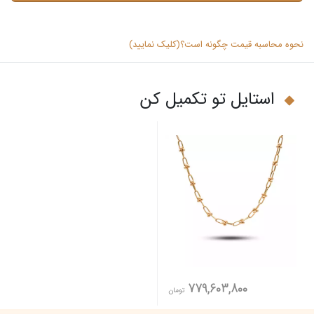
نحوه محاسبه قیمت چگونه است؟(کلیک نمایید)
استایل تو تکمیل کن
779,603,800
تومان