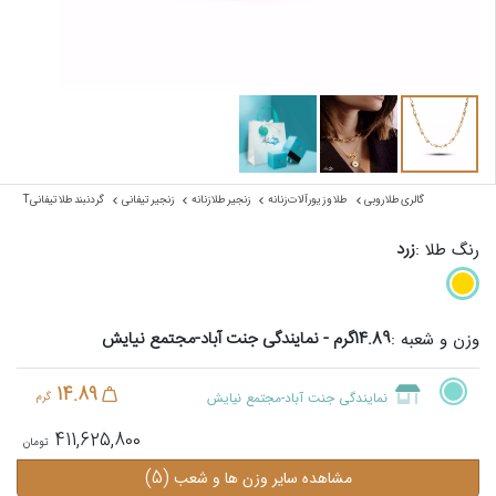
گالری طلا روبی
طلا و زیورآلات زنانه
زنجیر طلا زنانه
زنجیر تیفانی
گردنبند طلا تیفانی T
زرد
رنگ طلا :
14.89گرم - نمایندگی جنت آباد-مجتمع نیایش
وزن و شعبه :
14.89
نمایندگی جنت آباد-مجتمع نیایش
گرم
411,625,800
(5)
مشاهده سایر وزن ها و شعب