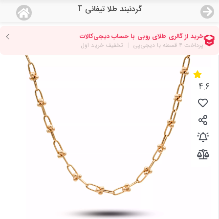
گردنبند طلا تیفانی T
منو
18,554,000
قیمت هرگرم طلای 18 عیار:
تومان
صفحه اصلی
دسته بندی محصولات
4.6
نمایندگی ها
مجله روبی
درباره ما
اعطای نمایندگی
تماس با ما