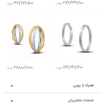
279,339,700
371,976,500
تومان
تومان
164,248,300
288,006,200
تومان
تومان
همراه با روبی
خدمات مشتریان