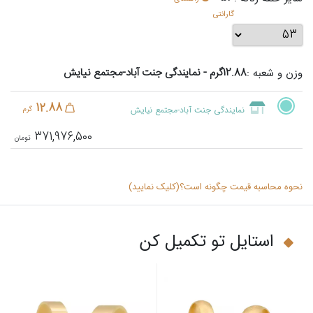
گارانتی
12.88گرم - نمایندگی جنت آباد-مجتمع نیایش
وزن و شعبه :
12.88
نمایندگی جنت آباد-مجتمع نیایش
گرم
371,976,500
نحوه محاسبه قیمت چگونه است؟(کلیک نمایید)
استایل تو تکمیل کن