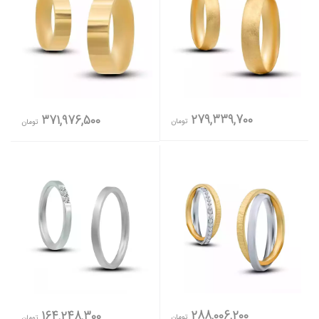
279,339,700
371,976,500
تومان
تومان
288,006,200
164,248,300
تومان
تومان