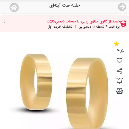
حلقه ست آینه‌ای
منو
18,933,000
قیمت هرگرم طلای 18 عیار:
تومان
صفحه اصلی
دسته بندی محصولات
4.5
نمایندگی ها
مجله روبی
درباره ما
اعطای نمایندگی
تماس با ما