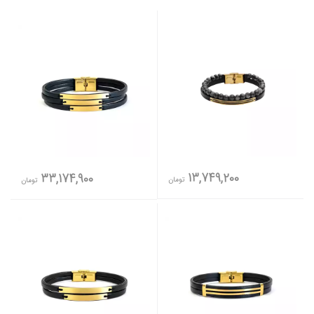
13,749,200
33,174,900
تومان
تومان