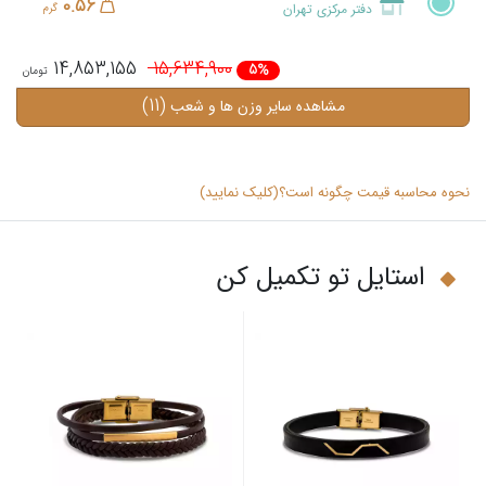
0.56
دفتر مرکزی تهران
گرم
14,853,155
15,634,900
5%
(11)
مشاهده سایر وزن ها و شعب
نحوه محاسبه قیمت چگونه است؟(کلیک نمایید)
استایل تو تکمیل کن