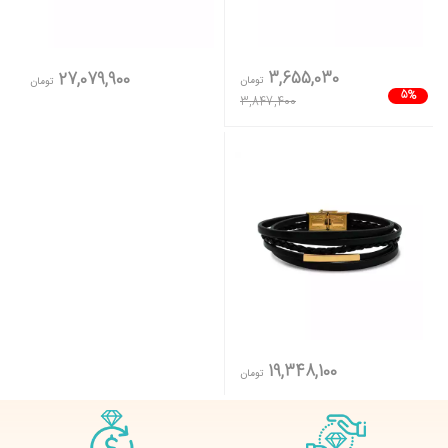
3,655,030
27,079,900
تومان
تومان
5%
3,847,400
19,348,100
تومان