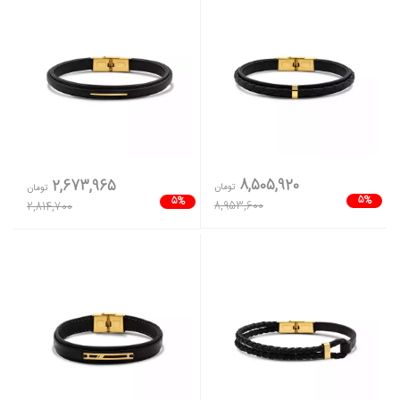
8,505,920
2,673,965
تومان
تومان
5%
5%
8,953,600
2,814,700