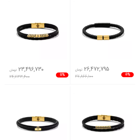
26,472,795
23,496,730
تومان
تومان
5%
5%
27,866,100
24,733,400