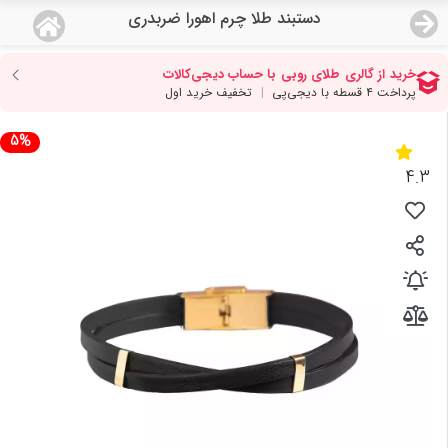
دستبند طلا چرم اهورا ضربدری
منو
18,643,000
قیمت هرگرم طلای 18 عیار:
تومان
صفحه اصلی
5%
دسته بندی محصولات
4.3
نمایندگی ها
مجله روبی
درباره ما
اعطای نمایندگی
تماس با ما