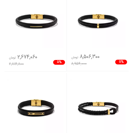
8,506,300
2,674,060
تومان
تومان
5%
5%
8,954,000
2,814,800