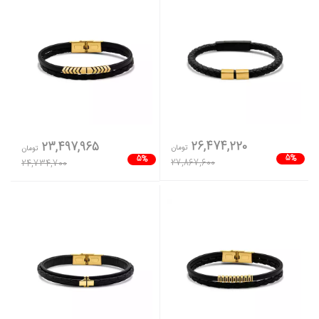
26,474,220
23,497,965
تومان
تومان
5%
5%
27,867,600
24,734,700