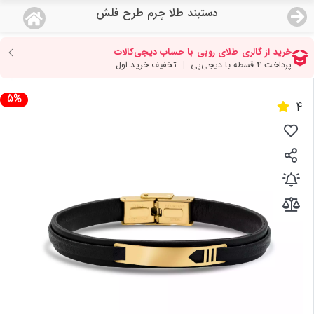
دستبند طلا چرم طرح فلش
منو
18,644,000
قیمت هرگرم طلای 18 عیار:
تومان
صفحه اصلی
5%
4
دسته بندی محصولات
نمایندگی ها
مجله روبی
درباره ما
اعطای نمایندگی
تماس با ما