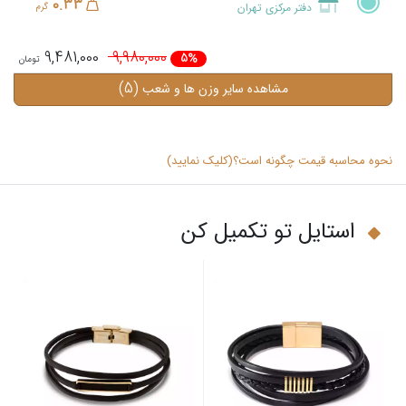
0.33
دفتر مرکزی تهران
گرم
9,481,000
9,980,000
5%
(5)
مشاهده سایر وزن ها و شعب
نحوه محاسبه قیمت چگونه است؟(کلیک نمایید)
استایل تو تکمیل کن