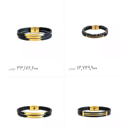
13,749,900
33,176,600
تومان
تومان