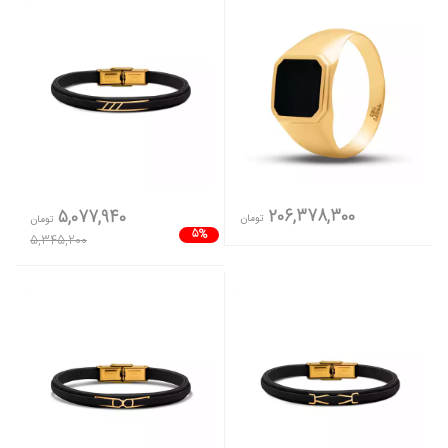
206,378,300
5,077,940
تومان
تومان
5%
5,345,200