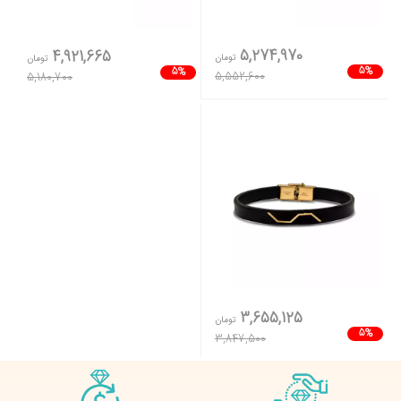
5,274,970
4,921,665
تومان
تومان
5%
5%
5,552,600
5,180,700
3,655,125
تومان
5%
3,847,500