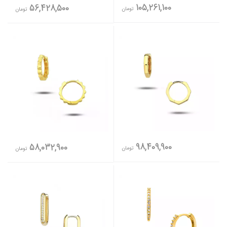
105,261,100
56,428,500
تومان
تومان
98,409,900
58,032,900
تومان
تومان