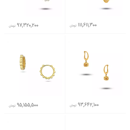
111,611,300
97,320,200
تومان
تومان
93,642,100
95,155,500
تومان
تومان