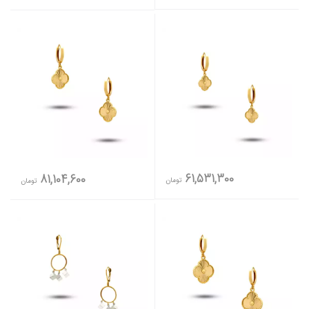
61,531,300
81,104,600
تومان
تومان