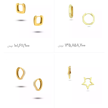
135,858,700
101,611,900
تومان
تومان