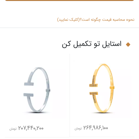
نحوه محاسبه قیمت چگونه است؟(کلیک نمایید)
استایل تو تکمیل کن
264,986,100
207,440,200
تومان
تومان