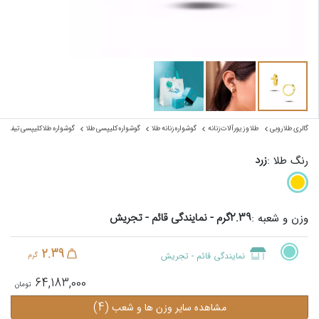
گالری طلا روبی
طلا و زیورآلات زنانه
گوشواره زنانه طلا
گوشواره کلیپسی طلا
گوشواره طلا کلیپسی تیفانی
زرد
رنگ طلا :
2.39گرم - نمایندگی قائم - تجریش
وزن و شعبه :
2.39
نمایندگی قائم - تجریش
گرم
64,183,000
(4)
مشاهده سایر وزن ها و شعب