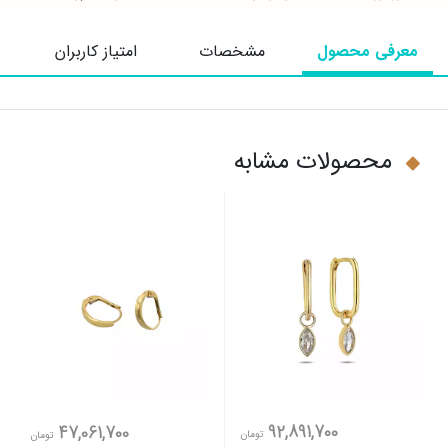
معرفی محصول
مشخصات
امتیاز کاربران
محصولات مشابه
92,891,700
47,061,700
تومان
تومان