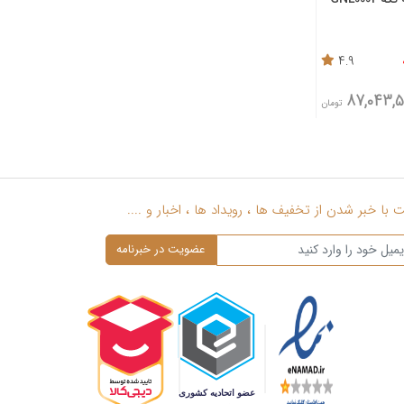
4.9
87,043,5
تومان
با خبر شدن از تخفیف ها ، رویداد ها ، اخبار و ....