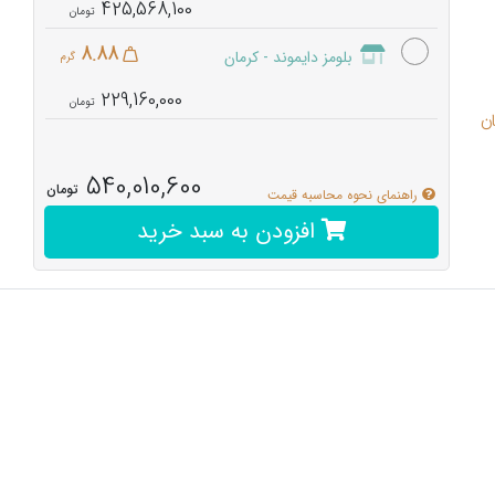
425,568,100
8.88
بلومز دایموند - کرمان
گرم
229,160,000
540,010,600
تومان
راهنمای نحوه محاسبه قیمت
افزودن به سبد خرید