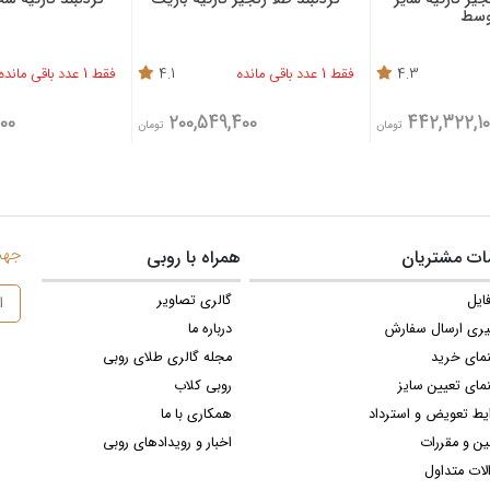
وسط
4.3
فقط 1 عدد باقی مانده
4.1
فقط 1 عدد باقی مانده
00
200,549,400
442,322,10
تومان
تومان
جهت 
ت مشتریان
همراه با روبی
ایل
گالری تصاویر
یری ارسال سفارش
درباره ما
نمای خرید
مجله گالری طلای روبی
مای تعیین سایز
روبی کلاب
یط تعویض و استرداد
همکاری با ما
ین و مقررات
اخبار و رویدادهای روبی
لات متداول