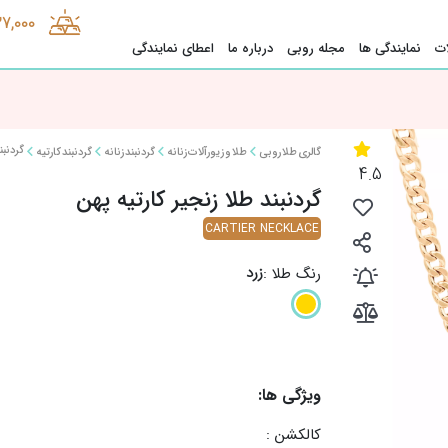
37,000
ت
نمایندگی ها
مجله روبی
درباره ما
اعطای نمایندگی
گردنبن
گالری طلا روبی
طلا و زیورآلات زنانه
گردنبند زنانه
گردنبند کارتیه
4.5
گردنبند طلا زنجیر کارتیه پهن
CARTIER NECKLACE
زرد
رنگ طلا :
ویژگی ها:
کالکشن :