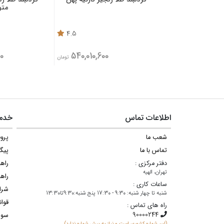
مت
4.5
0
540,010,600
تومان
اطلاعات تماس
خدما
شعب ما
پروف
تماس با ما
پیگ
دفتر مرکزی :
راه
تهران، الهیه
راهن
ساعات کاری :
شرا
شنبه تا چهار شنبه: 9:30 - 17:30 پنج شنبه:9:30تا13:30
قوان
راه های تماس :
سوا
(این شماره کشوری است و نیاز به پیش شماره ندارد)