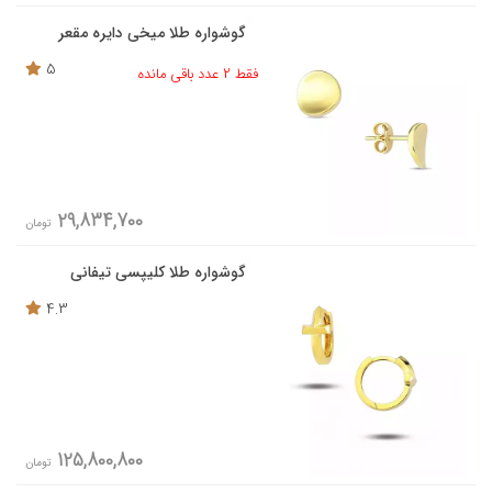
گوشواره طلا میخی دایره مقعر
5
فقط 2 عدد باقی مانده
29,834,700
تومان
گوشواره طلا کلیپسی تیفانی
4.3
125,800,800
تومان