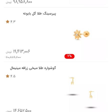
98,958,800
تومان
پیرسینگ طلا گل بابونه
4.3
19,413,006
تومان
7%
20,874,200
گوشواره طلا میخی زرافه مینیمال
4.5
14,652,500
تومان