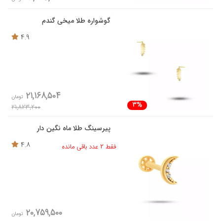
گوشواره طلا میخی گندم
4.9
21,168,504
تومان
3%
21,823,200
پیرسینگ طلا ماه نگین دار
4.8
فقط 2 عدد باقی مانده
20,759,500
تومان