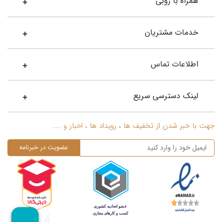
همراه با روبی
بچه‌های کوچک تا بانوان میان‌سال حتما از داشتن یکی از طرح‌ها و
مدل‌های
گوشواره قلب طلا
خوشحال خواهند بود. تنوع این زیور زیبا
و جذاب توانسته هر نوع سلیقه و سن را پوشش دهد، برای همین
خدمات مشتریان
شما می‌توانید با خیال راحت اقدام به خرید مدل‌ مورد پسند خود
نمائید.
اطلاعات تماس
انواع گوشواره قلب طلا
گوشواره طلا یکی از پرفروش‌ترین جواهرات زنانه است که هم به
لینک دسترسی سریع
صورت ست و هم به صورت تکی به فروش می‌رسد.گوشواره‌ها تاثیر
فوق العاده‌ای روی استایل و زیبا به نظر رسیدن چهره شما دارند. از
جهت با خبر شدن از تخفیف ها ، رویداد ها ، اخبار و ....
آنجا که سلیقه و نظرات مختلفی در جامعه وجود دارد، طراحان در
هنگام خلق یک اثر سعی می‌کنند به تمام جوانب و تمام سلیقه‌ها فکر
کنند و در نتیجه از یک نماد چندین طرح و مدل مختلف به بازار عرضه
می‌گردد و همین امر باعث ایجاد تنوع یک محصول می‌شود. تنوع
طرح و مدل گوشواره قلب، به گونه‌ای است که شما حتی برای دختر
بچه‌ها هم می‌توانید از این زیور زیبا تهیه نمائید. در ادامه شما را با
انواع این مدل‌ها بیشتر آشنا می‌کنیم.
گوشواره میخی طرح قلب: اگر اهل پیرسینگ گوش هستید به