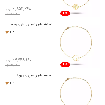
21,853,248
تومان
4%
22,763,800
دستبند طلا زنجیری آوای پرنده
4.8
23,748,960
تومان
4%
24,738,500
دستبند طلا زنجیری پر رویا
4.2