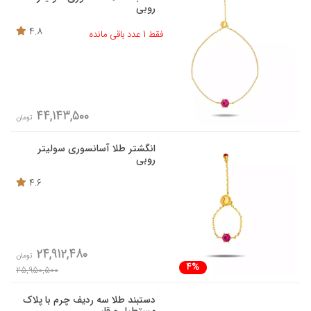
روبی
4.8
فقط 1 عدد باقی مانده
44,143,500
تومان
انگشتر طلا آسانسوری سولیتر
روبی
4.6
24,912,480
تومان
4%
25,950,500
دستبند طلا سه ردیف چرم با پلاک