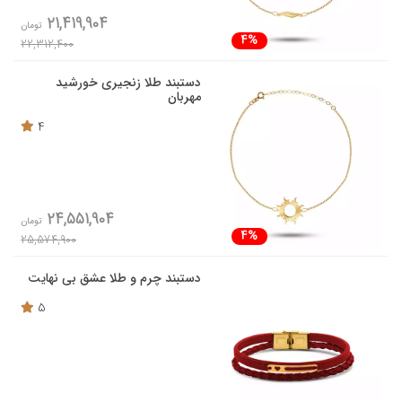
21,419,904
تومان
4%
22,312,400
دستبند طلا زنجیری خورشید
مهربان
4
24,551,904
تومان
4%
25,574,900
دستبند چرم و طلا عشق بی نهایت
5