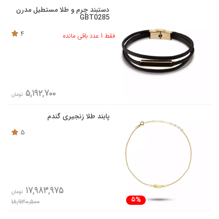
دستبند چرم و طلا مستطیل مدرن
GBT0285
4
فقط 1 عدد باقی مانده
5,192,700
تومان
پابند طلا زنجیری گندم
5
17,983,975
تومان
5%
18,930,500