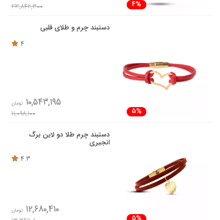
4%
23,842,300
دستبند چرم و طلای قلبی
4
10,543,195
تومان
5%
11,098,100
دستبند چرم طلا دو لاین برگ
انجیری
4.3
12,680,410
تومان
5%