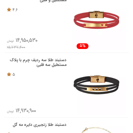
مستطیل و قلبی
4.6
14,950,530
تومان
5%
15,737,400
دستبند طلا سه ردیف چرم با پلاک
مستطیل سه قلبی
5
14,930,900
تومان
دستبند طلا زنجیری دایره مه گل