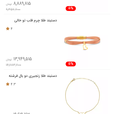
8,889,815
تومان
5%
9,357,700
دستبند طلا چرم قلب تو خالی
4
13,949,515
تومان
5%
14,683,700
دستبند طلا زنجیری دو بال فرشته
4.3