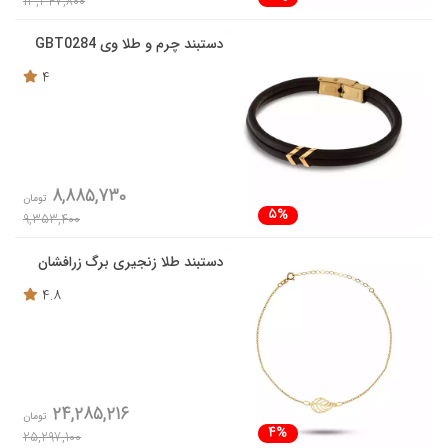
13,347,800
دستبند چرم و طلا وی GBT0284
4
8,885,730
تومان
5%
9,353,400
دستبند طلا زنجیری برگ زرافشان
4.8
24,285,216
تومان
4%
25,297,100