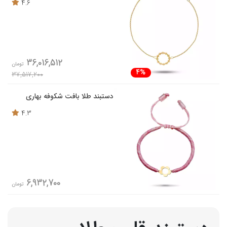
4.6
36,016,512
تومان
4%
37,517,200
دستبند طلا بافت شکوفه بهاری
4.3
6,932,700
تومان