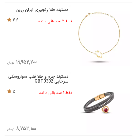
دستبند طلا زنجیری ایران زرین
4.6
فقط 2 عدد باقی مانده
19,952,700
تومان
دستبند چرم و طلا قلب سواروسکی
سرخابی GBT0302
5
فقط 1 عدد باقی مانده
8,753,100
تومان