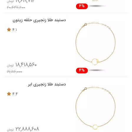
19,619,712
تومان
4%
20,437,200
دستبند طلا زنجیری حلقه زیتون
4.1
18,418,560
تومان
4%
19,186,000
دستبند طلا زنجیری ابر
4.4
22,888,608
تومان