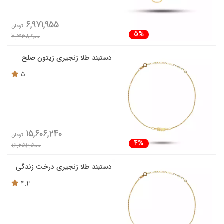
6,971,955
تومان
5%
7,338,900
دستبند طلا زنجیری زیتون صلح
5
15,606,240
تومان
4%
16,256,500
دستبند طلا زنجیری درخت زندگی
4.4