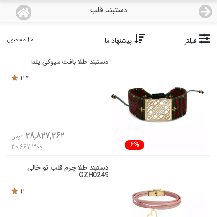
دستبند قلب
منو
18,788,000
قیمت هرگرم طلای 18 عیار:
تومان
40 محصول
فیلتر
پیشنهاد ما
صفحه اصلی
دستبند طلا بافت میوکی یلدا
دسته بندی محصولات
4.4
نمایندگی ها
مجله روبی
28,827,262
تومان
6%
30,667,300
درباره ما
دستبند طلا چرم قلب تو خالی
GZH0249
اعطای نمایندگی
4
تماس با ما