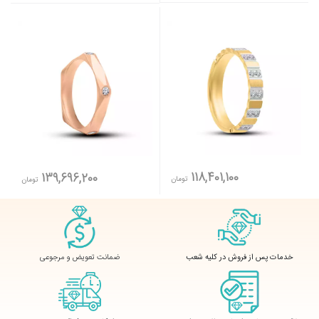
118,401,100
139,696,200
تومان
تومان
ضمانت تعویض و مرجوعی
خدمات پس از فروش در کلیه شعب