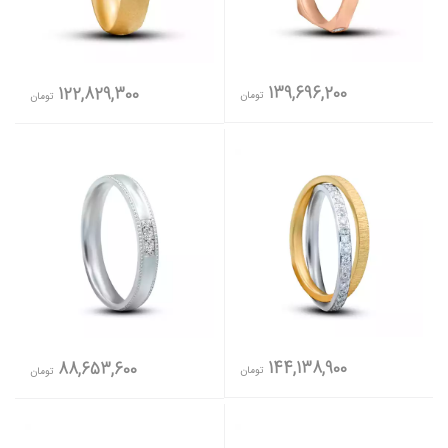
139,696,200
122,829,300
تومان
تومان
144,138,900
88,653,600
تومان
تومان