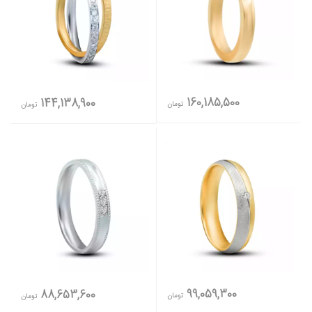
160,185,500
144,138,900
تومان
تومان
99,059,300
88,653,600
تومان
تومان