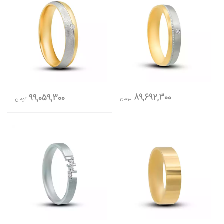
89,692,300
99,059,300
تومان
تومان