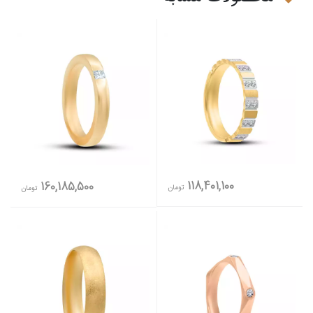
118,401,100
160,185,500
تومان
تومان