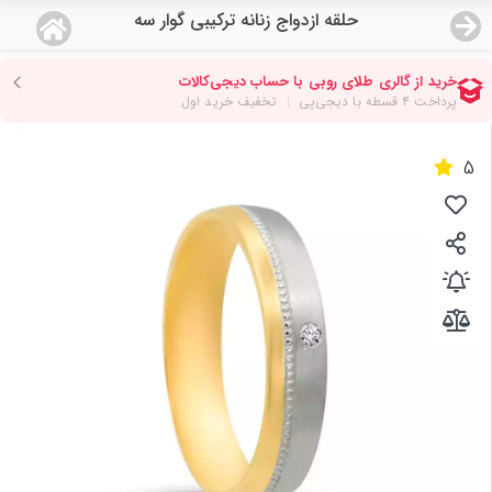
حلقه ازدواج زنانه ترکیبی گوار سه
منو
18,622,000
قیمت هرگرم طلای 18 عیار:
تومان
صفحه اصلی
5
دسته بندی محصولات
نمایندگی ها
مجله روبی
درباره ما
اعطای نمایندگی
تماس با ما