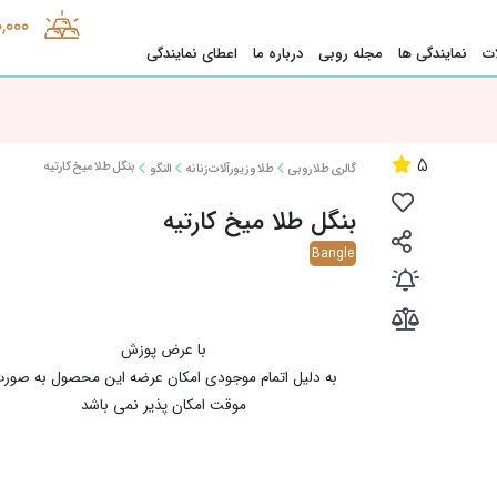
0,000
ت
نمایندگی ها
مجله روبی
درباره ما
اعطای نمایندگی
5
بنگل طلا میخ کارتیه
گالری طلا روبی
طلا و زیورآلات زنانه
النگو
بنگل طلا میخ کارتیه
Bangle
با عرض پوزش
به دلیل اتمام موجودی امکان عرضه این محصول به صور
موقت امکان پذیر نمی باشد