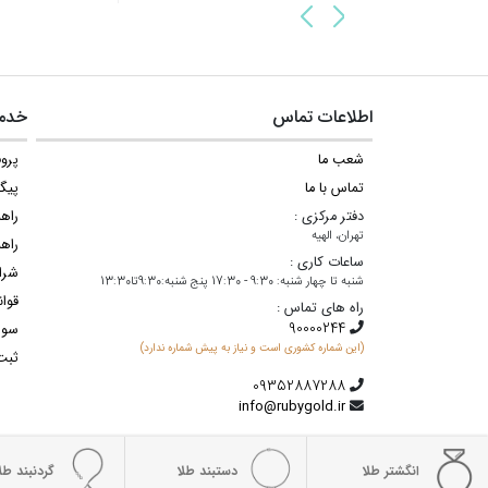
اطلاعات تماس
خدما
شعب ما
پروف
تماس با ما
پیگ
دفتر مرکزی :
راه
تهران، الهیه
راهن
ساعات کاری :
شرا
شنبه تا چهار شنبه: 9:30 - 17:30 پنج شنبه:9:30تا13:30
قوان
راه های تماس :
سوا
(این شماره کشوری است و نیاز به پیش شماره ندارد)
ثبت
info@rubygold.ir
انگشتر طلا
دستبند طلا
گردنبند طلا