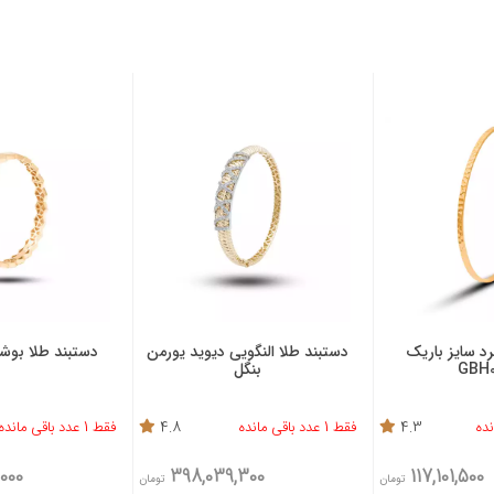
د سایز باریک
دستبند طلا النگویی دیوید یورمن
دستبند طلا بوشرون 11
GBH0
بنگل
4.3
فقط 1 عدد باقی مانده
4.8
فقط 1 عدد باقی مانده
000
398,039,300
117,101,500
تومان
تومان