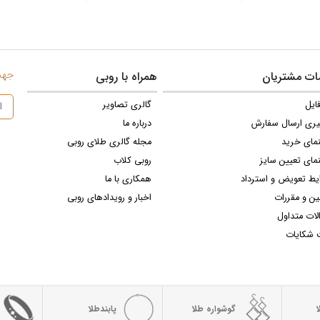
جهت 
ت مشتریان
همراه با روبی
ایل
گالری تصاویر
یری ارسال سفارش
درباره ما
نمای خرید
مجله گالری طلای روبی
مای تعیین سایز
روبی کلاب
یط تعویض و استرداد
همکاری با ما
ین و مقررات
اخبار و رویدادهای روبی
لات متداول
 شکایات
گوشواره طلا
پابندطلا