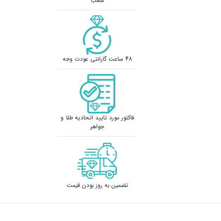
شعب
48 ساعت گارانتی عودت وجه
فاکتور مورد تایید اتحادیه طلا و
جواهر
تضمین به روز بودن قیمت