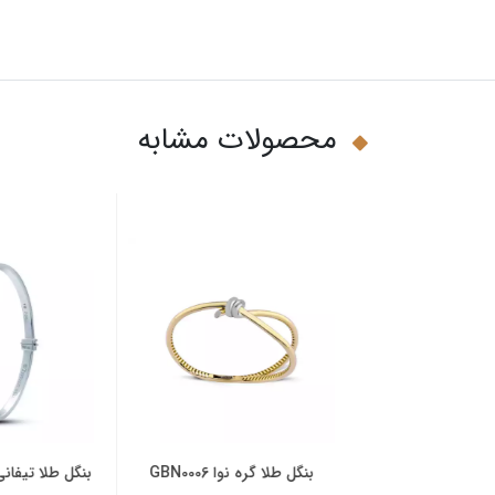
محصولات مشابه
ا GBN0005
بنگل طلا گره نوا GBN0006
بنگل طلا تیفانی جدی