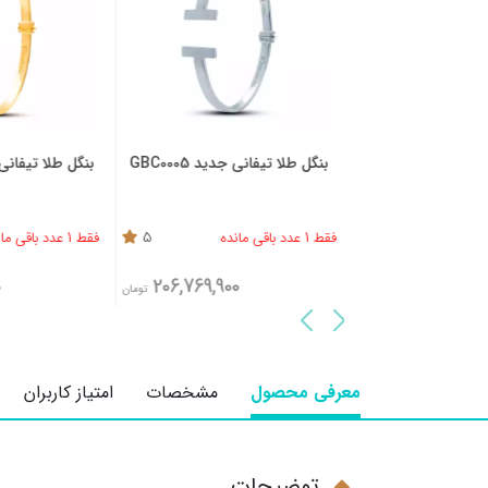
یخ کارتیه لاو پهن
بنگل طلا تیفانی جدید GBC0005
بنگل طلا تیفانی با ن
GBC00
4.2
فقط 1 عدد باقی مانده
5
فقط 1 عدد باقی مانده
0
206,769,900
276,720,800
تومان
تومان
معرفی محصول
مشخصات
امتیاز کاربران
توضیحات