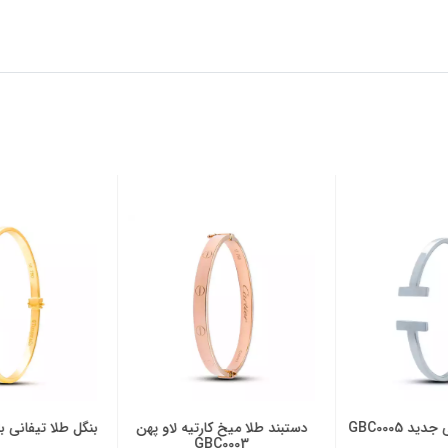
د GBC0005
دستبند طلا میخ کارتیه لاو پهن
بنگل طلا تیفانی با نگین
GBC0003