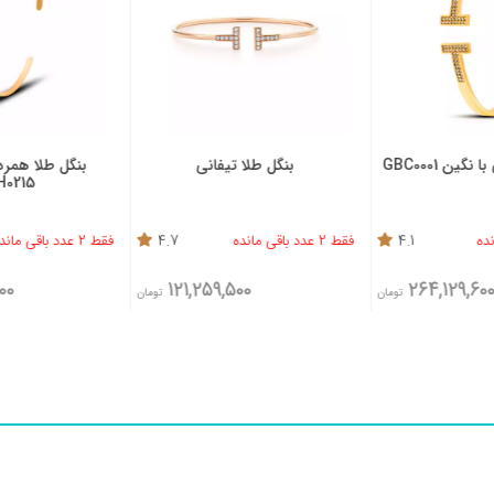
گین GBC0001
بنگل طلا تیفانی
بنگل طلا همرد 
H0215
4.1
فقط 2 عدد باقی مانده
4.7
فقط 2 عدد باقی مانده
500
121,259,500
264,129,60
تومان
تومان