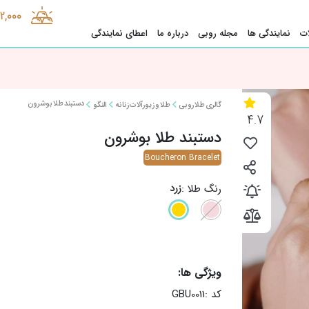
2,000
ت
نمایندگی ها
مجله روبی
درباره ما
اعطای نمایندگی
دستبند طلا بوشرون
گالری طلا روبی
طلا و زیورآلات زنانه
النگو
4.7
دستبند طلا بوشرون
Boucheron Bracelet
زرد
رنگ طلا :
ویژگی ها:
کد :
GBU0011