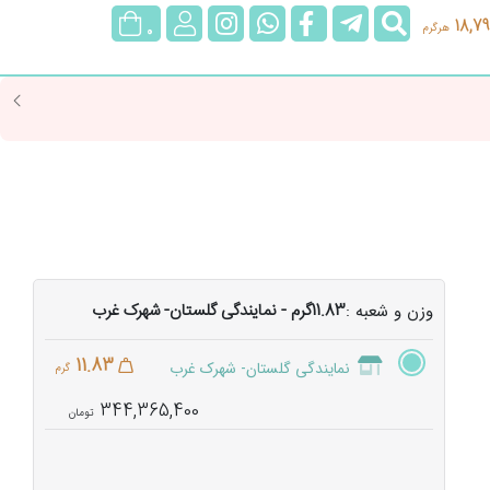
جستجو
@rubygoldgallery
rubygoldgallerybot
rubygoldgallery
ورود/
18,79
هرگرم
0
عضویت
11.83گرم - نمایندگی گلستان- شهرک غرب
وزن و شعبه :
11.83
نمایندگی گلستان- شهرک غرب
گرم
344,365,400