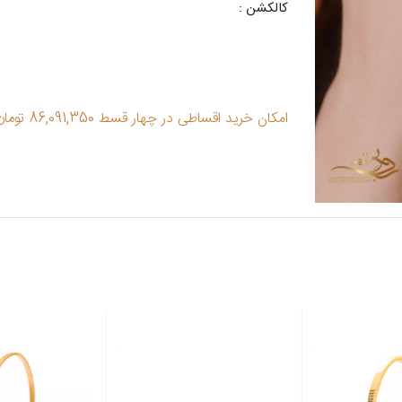
کالکشن :
امکان خرید اقساطی در چهار قسط 86,091,350 تومان