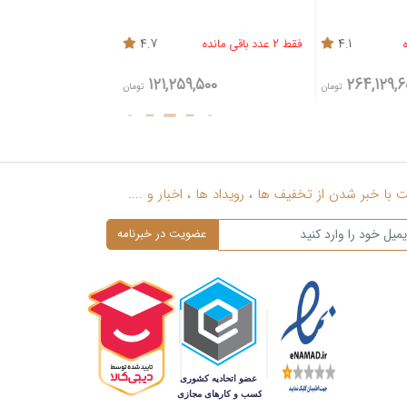
4.1
فقط 2 عدد باقی مانده
4.7
فقط 2 عدد باقی مانده
,500
121,259,500
264,129,
تومان
تومان
با خبر شدن از تخفیف ها ، رویداد ها ، اخبار و ....