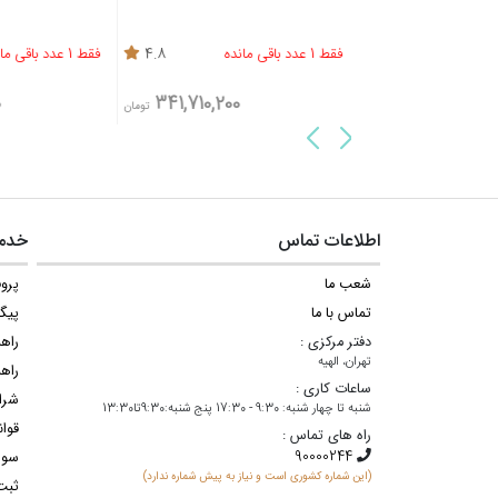
4.1
فقط 1 عدد باقی مانده
4.8
فقط 1 عدد باقی مانده
0
341,710,200
411,314,800
تومان
تومان
اطلاعات تماس
خدما
شعب ما
پروف
تماس با ما
پیگ
دفتر مرکزی :
راه
تهران، الهیه
راهن
ساعات کاری :
شرا
شنبه تا چهار شنبه: 9:30 - 17:30 پنج شنبه:9:30تا13:30
قوان
راه های تماس :
سوا
(این شماره کشوری است و نیاز به پیش شماره ندارد)
ثبت