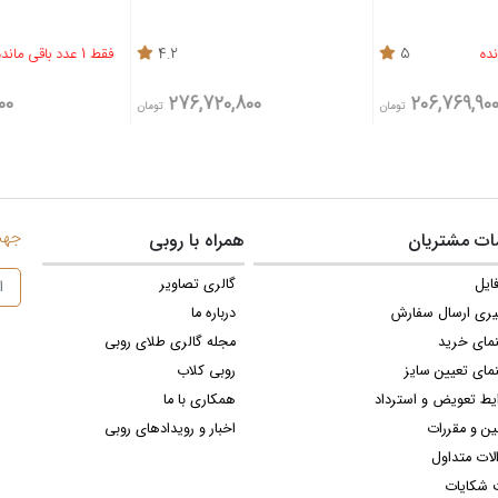
5
4.2
فقط 1 عدد باقی مانده
600
276,720,800
206,769,90
تومان
تومان
جهت 
ت مشتریان
همراه با روبی
ایل
گالری تصاویر
یری ارسال سفارش
درباره ما
نمای خرید
مجله گالری طلای روبی
مای تعیین سایز
روبی کلاب
یط تعویض و استرداد
همکاری با ما
ین و مقررات
اخبار و رویدادهای روبی
لات متداول
 شکایات