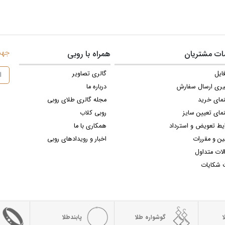
جهت 
ت مشتریان
همراه با روبی
ایل
گالری تصاویر
یری ارسال سفارش
درباره ما
نمای خرید
مجله گالری طلای روبی
مای تعیین سایز
روبی کلاب
یط تعویض و استرداد
همکاری با ما
ین و مقررات
اخبار و رویدادهای روبی
لات متداول
 شکایات
گوشواره طلا
پابندطلا