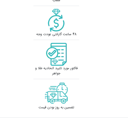
شعب
48 ساعت گارانتی عودت وجه
فاکتور مورد تایید اتحادیه طلا و
جواهر
تضمین به روز بودن قیمت