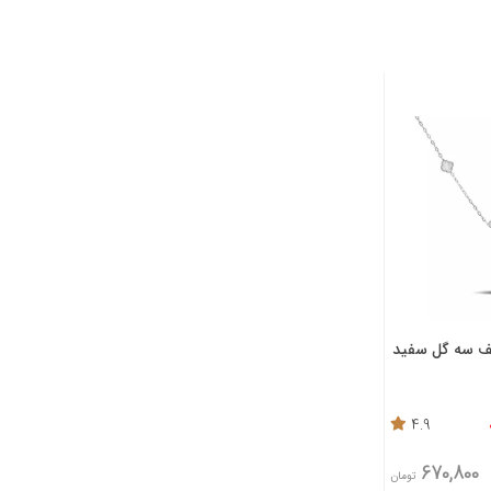
یف سه گل سفید
4.9
670,800
تومان