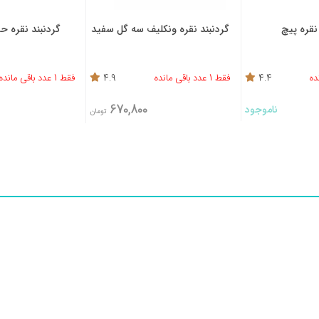
نقره پیچ
گردنبند نقره ونکلیف سه گل سفید
گردنبند نقره حرف B 
4.4
فقط 1 عدد باقی مانده
4.9
فقط 1 عدد باقی مانده
670,800
ناموجود
تومان