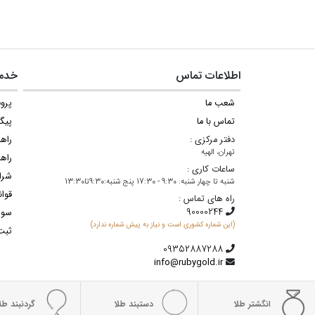
اطلاعات تماس
خدما
شعب ما
پروف
تماس با ما
پیگ
دفتر مرکزی :
راه
تهران، الهیه
راهن
ساعات کاری :
شرا
شنبه تا چهار شنبه: 9:30 - 17:30 پنج شنبه:9:30تا13:30
قوان
راه های تماس :
سوا
(این شماره کشوری است و نیاز به پیش شماره ندارد)
ثبت
info@rubygold.ir
انگشتر طلا
دستبند طلا
گردنبند طلا