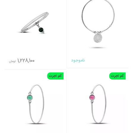
ناموجود
1,228,100
تومان
کم اجرت
کم اجرت