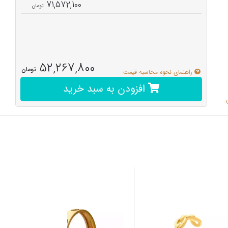
71,572,100
52,267,800
تومان
راهنمای نحوه محاسبه قیمت
افزودن به سبد خرید