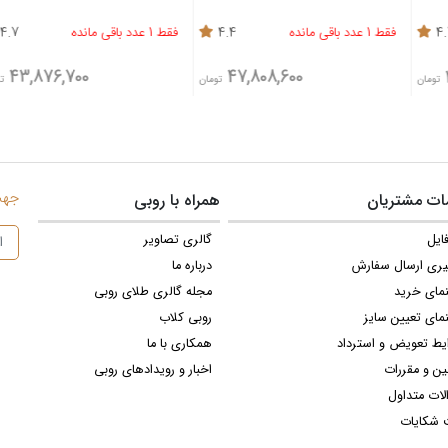
4.4
فقط 1 عدد باقی مانده
4.7
فقط 1 عدد باقی مانده
00
43,876,700
47,808,600
تومان
تومان
جهت 
ت مشتریان
همراه با روبی
ایل
گالری تصاویر
یری ارسال سفارش
درباره ما
نمای خرید
مجله گالری طلای روبی
مای تعیین سایز
روبی کلاب
یط تعویض و استرداد
همکاری با ما
ین و مقررات
اخبار و رویدادهای روبی
لات متداول
 شکایات