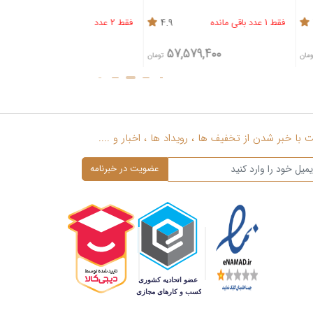
4.9
فقط 2 عدد باقی مانده
4.7
000
95,025,900
57,579,4
تومان
تومان
با خبر شدن از تخفیف ها ، رویداد ها ، اخبار و ....