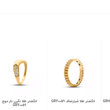
 GRY0059
انگشتر طلا نگین دار موج
انگشتر طلا بدو
Y0059
GRY0059