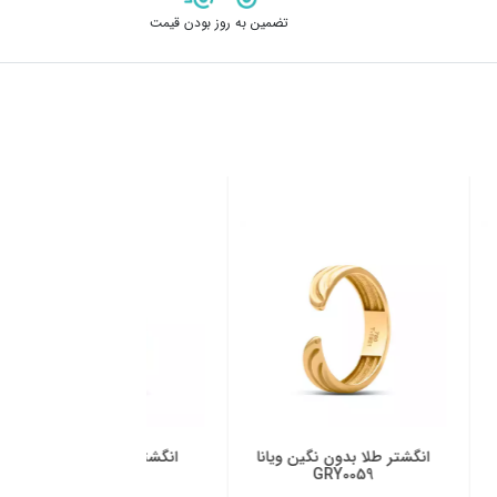
تضمین به روز بودن قیمت
ن نگین ویانا
انگشتر طلا نگین دار لیانا
انگشتر طلا بدون 
RY0059
GRY0059
GR