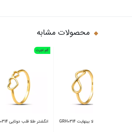
محصولات مشابه
کم اجرت
یت GRH0314
انگشتر طلا قلب دوتایی GRH0314
انگشتر طلا شیارصاف