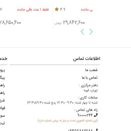
4.9
فقط 1 عدد باقی مانده
4.7
فقط 1 عدد باقی مانده
28,650,400
29,842,600
تومان
تومان
اطلاعات تماس
خدما
شعب ما
پروف
تماس با ما
پیگ
دفتر مرکزی :
راه
تهران، الهیه
راهن
ساعات کاری :
شرا
شنبه تا چهار شنبه: 9:30 - 17:30 پنج شنبه:9:30تا13:30
قوان
راه های تماس :
سوا
(این شماره کشوری است و نیاز به پیش شماره ندارد)
ثبت