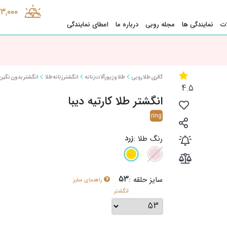
33,000
ت
نمایندگی ها
مجله روبی
درباره ما
اعطای نمایندگی
گالری طلا روبی
طلا و زیورآلات زنانه
انگشتر زنانه طلا
انگشتر بدون نگین
4.5
انگشتر طلا کارتیه دیبا
ring
زرد
رنگ طلا :
53
سایز حلقه :
راهنمای سایز
انگشتر