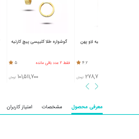
یخ کارتیه لاو پهن
گوشواره طلا کلیپسی پیچ کارتیه
گوشواره طلا کلی
GBC00
4.2
فقط 2 عدد باقی مانده
5
0
101,511,700
278,795,000
تومان
تومان
معرفی محصول
مشخصات
امتیاز کاربران