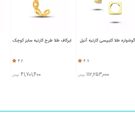
پسی کارتیه آنیل
ایرکاف طلا طرح کارتیه سایز کوچک
ایرکاف طلا طرح 
متوس
4.6
4.7
00
41,701,400
112,253,00
تومان
تومان