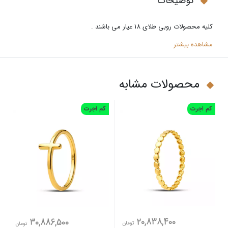
توضیحات
کلیه محصولات روبی طلای 18 عیار می باشند .
مشاهده بیشتر
محصولات مشابه
کم اجرت
کم اجرت
20,838,400
30,886,500
تومان
تومان