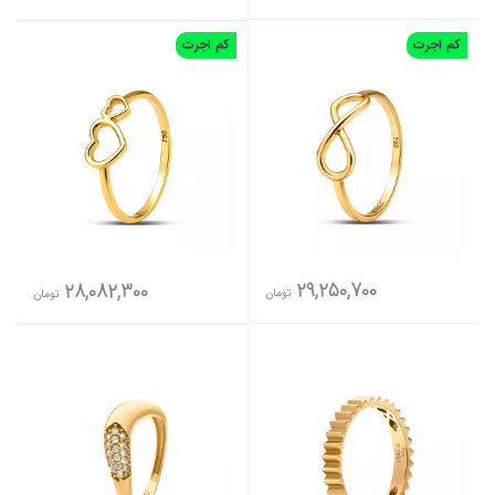
کم اجرت
کم اجرت
29,250,700
28,082,300
تومان
تومان