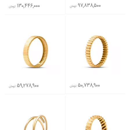
97,838,500
130,446,000
تومان
تومان
50,738,900
59,278,900
تومان
تومان