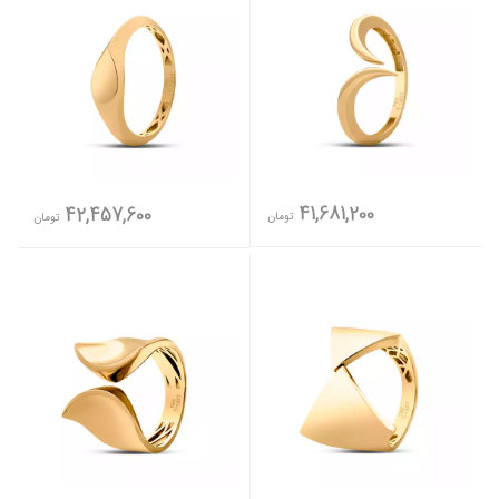
41,681,200
42,457,600
تومان
تومان