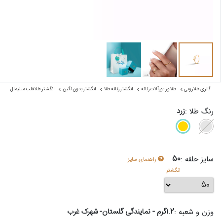
گالری طلا روبی
طلا و زیورآلات زنانه
انگشتر زنانه طلا
انگشتر بدون نگین
انگشتر طلا قلب مینیمال
زرد
رنگ طلا :
50
سایز حلقه :
راهنمای سایز
انگشتر
1.2گرم - نمایندگی گلستان- شهرک غرب
وزن و شعبه :