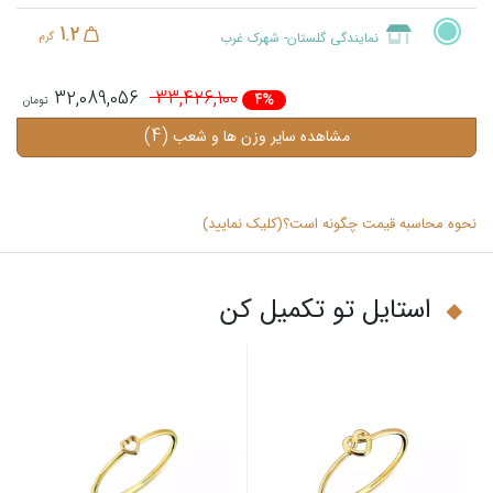
1.2
نمایندگی گلستان- شهرک غرب
گرم
32,089,056
33,426,100
4%
(4)
مشاهده سایر وزن ها و شعب
نحوه محاسبه قیمت چگونه است؟(کلیک نمایید)
استایل تو تکمیل کن