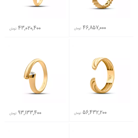
46,857,000
43,020,400
تومان
تومان
56,432,200
93,133,400
تومان
تومان