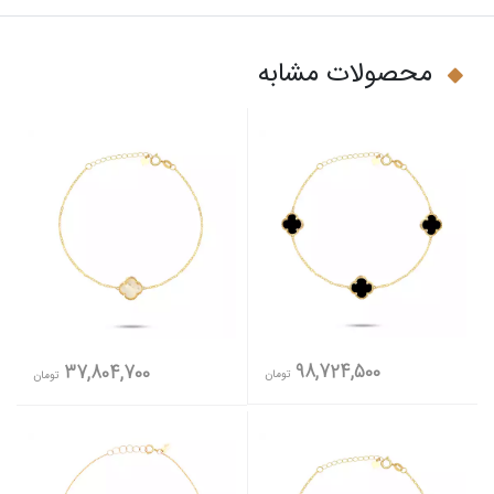
محصولات مشابه
98,724,500
37,804,700
تومان
تومان