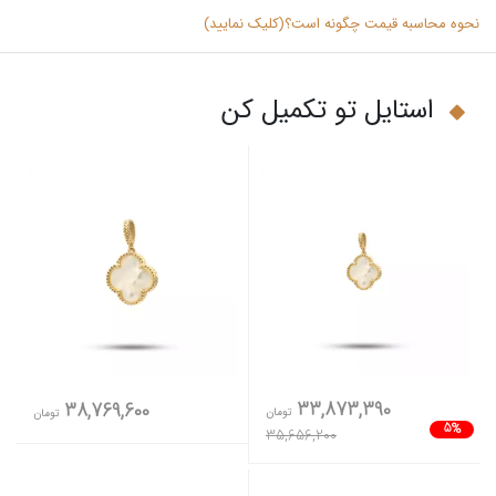
نحوه محاسبه قیمت چگونه است؟(کلیک نمایید)
استایل تو تکمیل کن
33,873,390
38,769,600
تومان
تومان
5%
35,656,200