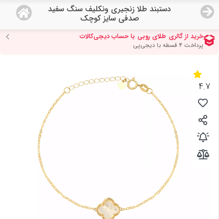
دستبند طلا زنجیری ونکلیف سنگ سفید
منو
صدفی سایز کوچک
18,779,000
قیمت هرگرم طلای 18 عیار:
تومان
صفحه اصلی
دسته بندی محصولات
4.7
نمایندگی ها
مجله روبی
درباره ما
اعطای نمایندگی
تماس با ما