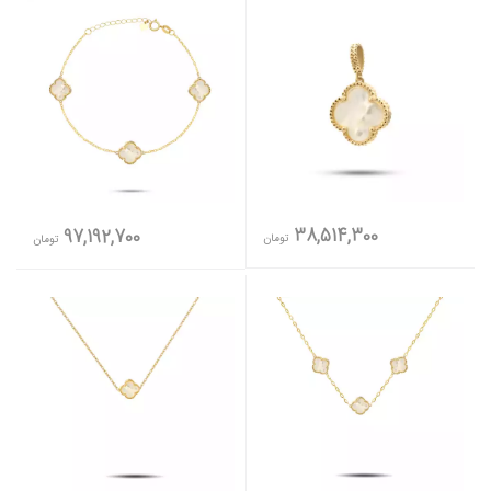
38,514,300
97,192,700
تومان
تومان