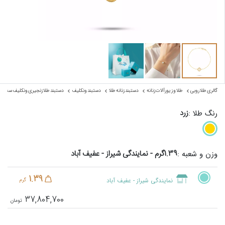
گالری طلا روبی
طلا و زیورآلات زنانه
دستبند زنانه طلا
دستبند ونکلیف
دستبند طلا زنجیری ونکلیف سنگ 
زرد
رنگ طلا :
1.39گرم - نمایندگی شیراز - عفیف آباد
وزن و شعبه :
1.39
نمایندگی شیراز - عفیف آباد
گرم
37,804,700