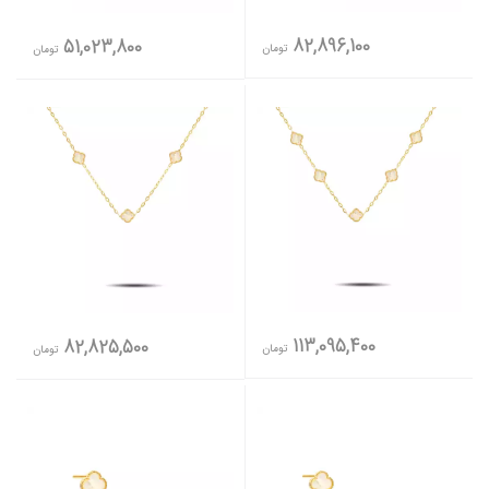
82,896,100
51,023,800
تومان
تومان
113,095,400
82,825,500
تومان
تومان