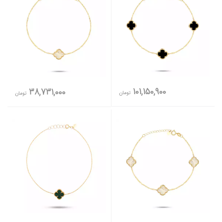
101,150,900
38,731,000
تومان
تومان