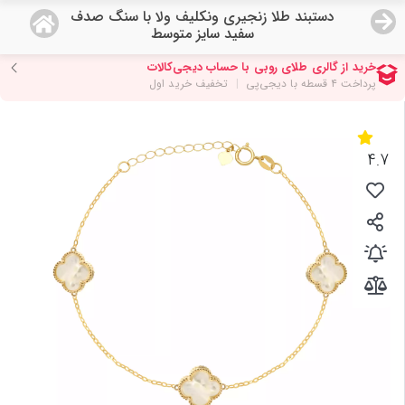
دستبند طلا زنجیری ونکلیف ولا با سنگ صدف
منو
سفید سایز متوسط
19,245,000
قیمت هرگرم طلای 18 عیار:
تومان
صفحه اصلی
دسته بندی محصولات
4.7
نمایندگی ها
مجله روبی
درباره ما
اعطای نمایندگی
تماس با ما