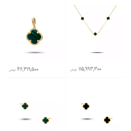
115,993,300
46,319,500
تومان
تومان