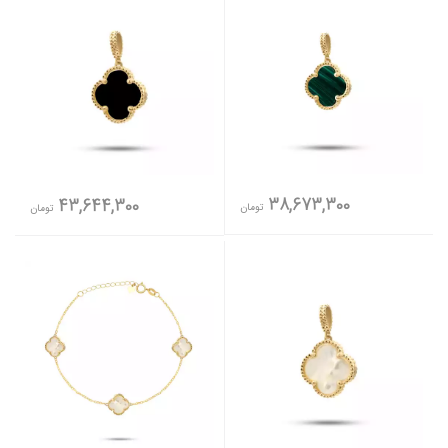
38,673,300
43,644,300
تومان
تومان