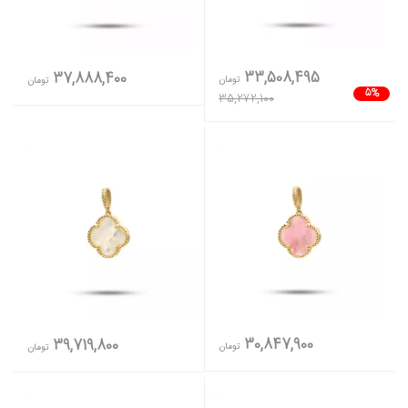
33,508,495
37,888,400
تومان
تومان
5%
35,272,100
30,847,900
39,719,800
تومان
تومان