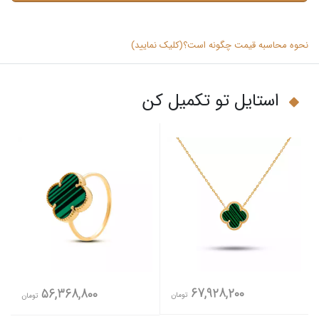
نحوه محاسبه قیمت چگونه است؟(کلیک نمایید)
استایل تو تکمیل کن
67,928,200
56,368,800
تومان
تومان