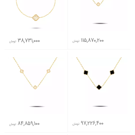
115,870,200
38,731,000
تومان
تومان
97,226,400
84,859,100
تومان
تومان