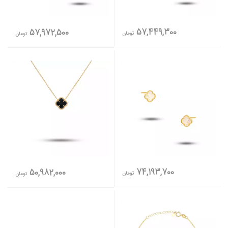
57,449,300
57,972,500
تومان
تومان
74,193,700
50,982,000
تومان
تومان