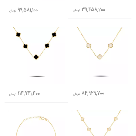
39,458,200
99,581,100
تومان
تومان
84,929,700
114,941,400
تومان
تومان