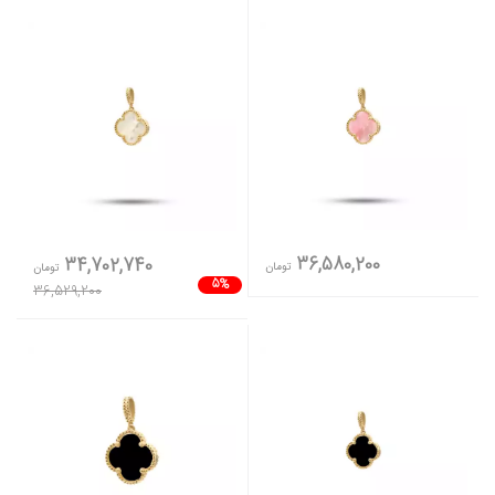
36,580,200
34,702,740
تومان
تومان
5%
36,529,200