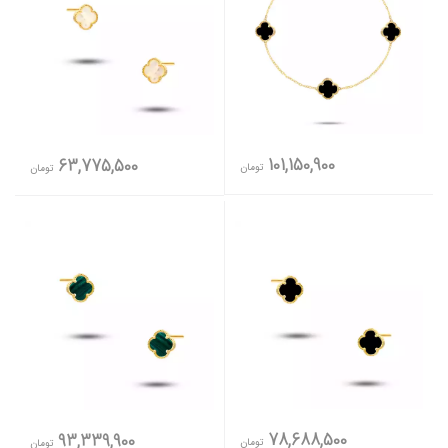
101,150,900
63,775,500
تومان
تومان
78,688,500
93,339,900
تومان
تومان