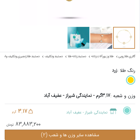
گالری طلا روبی
طلا و زیورآلات زنانه
دستبند زنانه طلا
دستبند ونکلیف
دستبند طلا زنجیری ونکلیف ولا ب
زرد
رنگ طلا :
3.17گرم - نمایندگی شیراز - عفیف آباد
وزن و شعبه :
3.17
نمایندگی شیراز - عفیف آباد
گرم
83,883,200
(2)
مشاهده سایر وزن ها و شعب