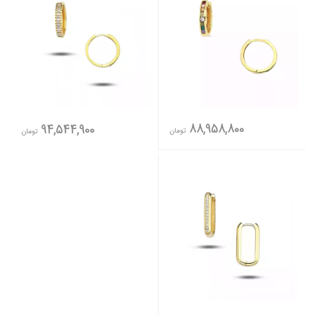
88,958,800
94,544,900
تومان
تومان