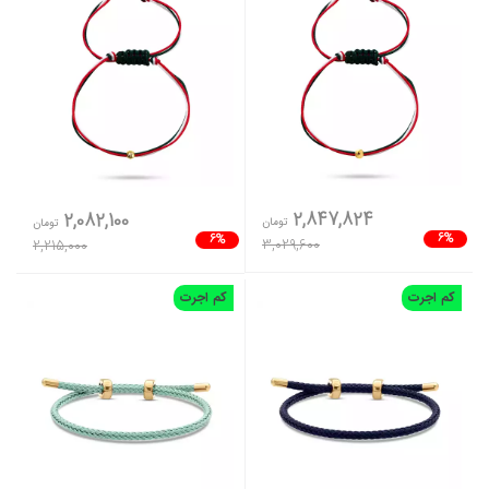
2,847,824
2,082,100
تومان
تومان
6%
6%
3,029,600
2,215,000
کم اجرت
کم اجرت