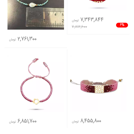
7,343,844
تومان
6%
7,812,600
2,761,300
تومان
8,455,800
6,851,700
تومان
تومان