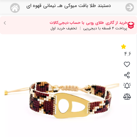
دستبند طلا بافت میوکی هـ نیمانی قهوه ای
منو
18,554,000
قیمت هرگرم طلای 18 عیار:
تومان
صفحه اصلی
دسته بندی محصولات
4.6
نمایندگی ها
مجله روبی
درباره ما
اعطای نمایندگی
تماس با ما