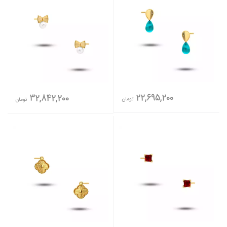
22,695,200
32,842,200
تومان
تومان