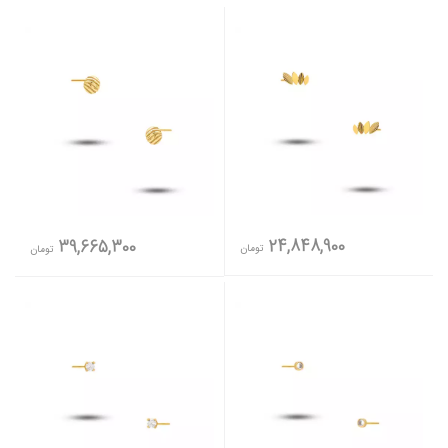
24,848,900
39,665,300
تومان
تومان