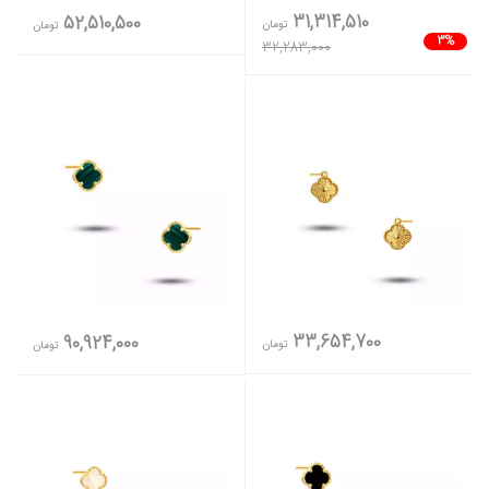
31,314,510
52,510,500
تومان
تومان
3%
32,283,000
33,654,700
90,924,000
تومان
تومان