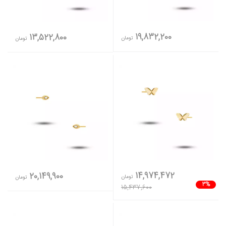
19,832,200
13,522,800
تومان
تومان
14,974,472
20,149,900
تومان
تومان
3%
15,437,600