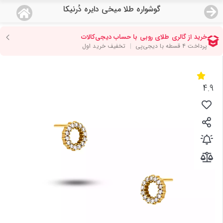
گوشواره طلا میخی دایره دُرنیکا
منو
18,743,000
قیمت هرگرم طلای 18 عیار:
تومان
صفحه اصلی
دسته بندی محصولات
4.9
نمایندگی ها
مجله روبی
درباره ما
اعطای نمایندگی
تماس با ما