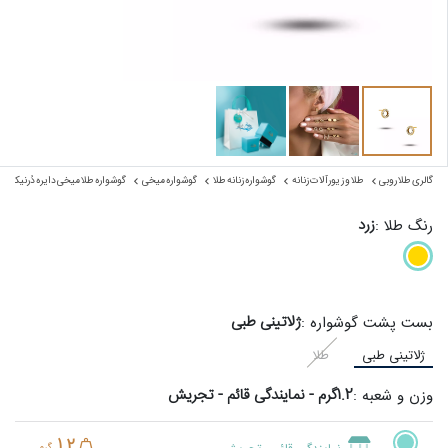
گالری طلا روبی
طلا و زیورآلات زنانه
گوشواره زنانه طلا
گوشواره میخی
گوشواره طلا میخی دایره دُرنیکا
زرد
رنگ طلا :
ژلاتینی طبی
بست پشت گوشواره :
ژلاتینی طبی
طلا
1.2گرم - نمایندگی قائم - تجریش
وزن و شعبه :
1.2
گرم