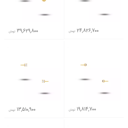
24,826,700
39,629,800
تومان
تومان
19,814,700
13,510,900
تومان
تومان