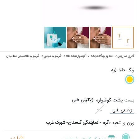
گالری طلا روبی
طلا و زیورآلات زنانه
گوشواره زنانه طلا
گوشواره میخی
گوشواره طلا میخی خط نیلان
زرد
رنگ طلا :
ژلاتینی طبی
بست پشت گوشواره :
ژلاتینی طبی
طلا
1گرم - نمایندگی گلستان- شهرک غرب
وزن و شعبه :
1
گرم