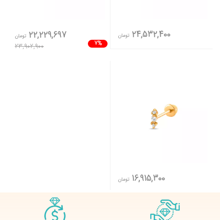
24,532,400
22,229,697
تومان
تومان
7%
23,902,900
16,915,300
تومان