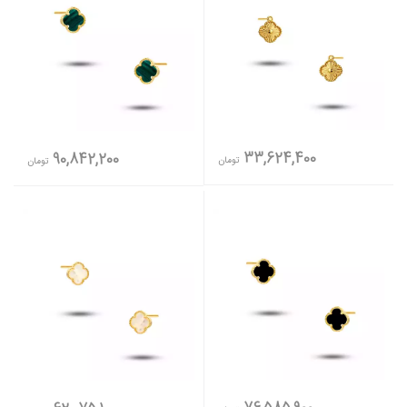
33,624,400
90,842,200
تومان
تومان