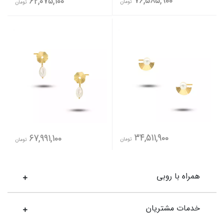
76,585,900
62,075,100
تومان
تومان
34,511,900
67,991,100
تومان
تومان
همراه با روبی
خدمات مشتریان