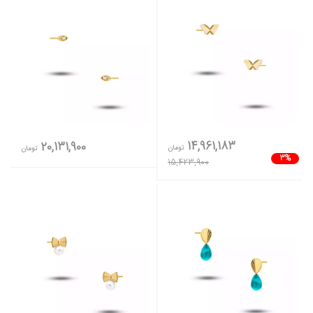
14,961,183
20,131,900
تومان
تومان
3%
15,423,900