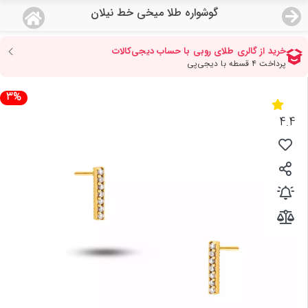
گوشواره طلا میخی خط نیلان
منو
18,726,000
قیمت هرگرم طلای 18 عیار:
تومان
صفحه اصلی
3%
دسته بندی محصولات
4.4
نمایندگی ها
مجله روبی
درباره ما
اعطای نمایندگی
تماس با ما