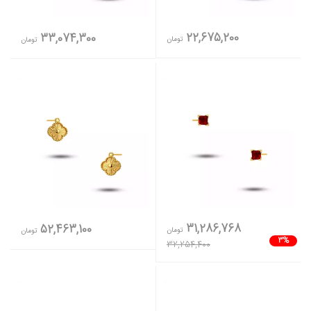
22,675,200
33,074,300
تومان
تومان
31,286,768
52,463,100
تومان
تومان
3%
32,254,400