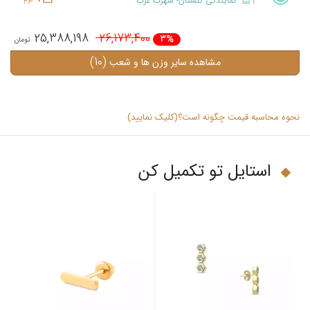
نمایندگی گلستان- شهرک غرب
25,388,198
26,173,400
3%
(10)
مشاهده سایر وزن ها و شعب
نحوه محاسبه قیمت چگونه است؟(کلیک نمایید)
استایل تو تکمیل کن