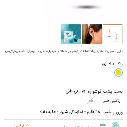
گالری طلا روبی
طلا و زیورآلات زنانه
گوشواره زنانه طلا
گوشواره میخی
گوشواره طلا میخی گل لاریس
زرد
رنگ طلا :
ژلاتینی طبی
بست پشت گوشواره :
ژلاتینی طبی
طلا
0.98گرم - نمایندگی شیراز - عفیف آباد
وزن و شعبه :
0.98
گرم