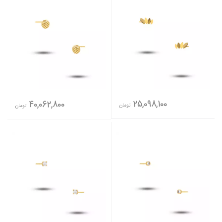
25,098,100
40,062,800
تومان
تومان