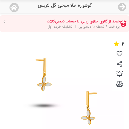
گوشواره طلا میخی گل لاریس
منو
18,933,000
قیمت هرگرم طلای 18 عیار:
تومان
صفحه اصلی
4
دسته بندی محصولات
نمایندگی ها
مجله روبی
درباره ما
اعطای نمایندگی
تماس با ما