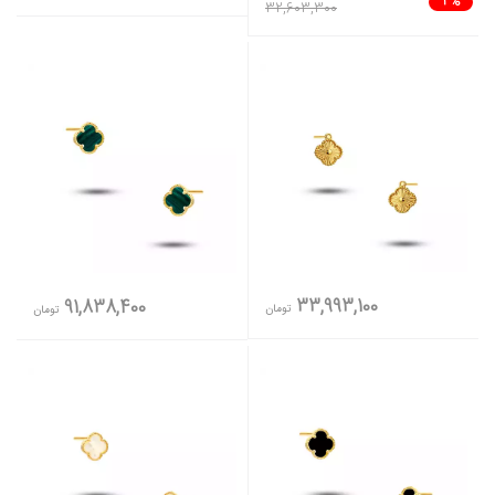
3%
32,603,300
33,993,100
91,838,400
تومان
تومان