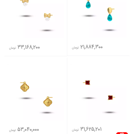
21,884,300
33,168,200
تومان
تومان
31,625,201
53,040,000
تومان
تومان