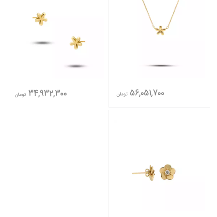
56,051,700
34,932,300
تومان
تومان