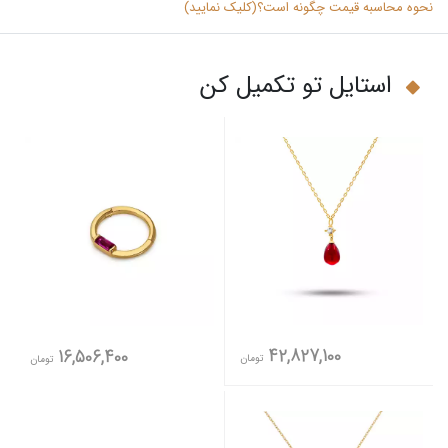
نحوه محاسبه قیمت چگونه است؟(کلیک نمایید)
استایل تو تکمیل کن
42,827,100
16,506,400
تومان
تومان