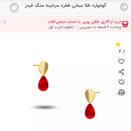
گوشواره طلا میخی قطره سرخینه سنگ قرمز
منو
18,743,000
قیمت هرگرم طلای 18 عیار:
تومان
صفحه اصلی
دسته بندی محصولات
4.6
نمایندگی ها
مجله روبی
درباره ما
اعطای نمایندگی
تماس با ما