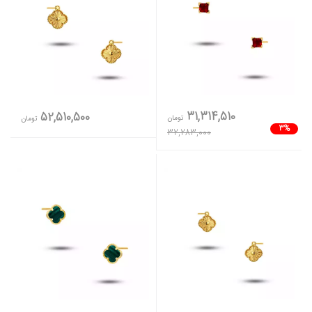
31,314,510
52,510,500
تومان
تومان
3%
32,283,000