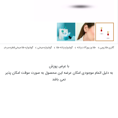
گالری طلا روبی
طلا و زیورآلات زنانه
گوشواره زنانه طلا
گوشواره میخی
گوشواره طلا میخی قطره سرخینه س
با عرض پوزش
به دلیل اتمام موجودی امکان عرضه این محصول به صورت موقت امکان پذیر
نمی باشد