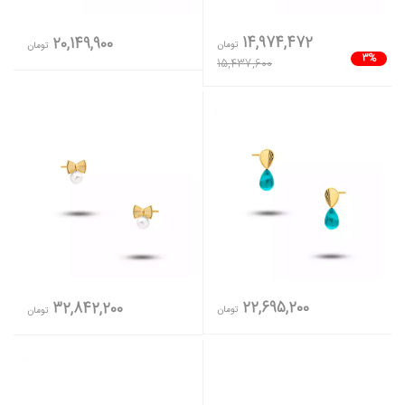
14,974,472
20,149,900
تومان
تومان
3%
15,437,600
22,695,200
32,842,200
تومان
تومان