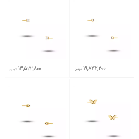
19,832,200
13,522,800
تومان
تومان