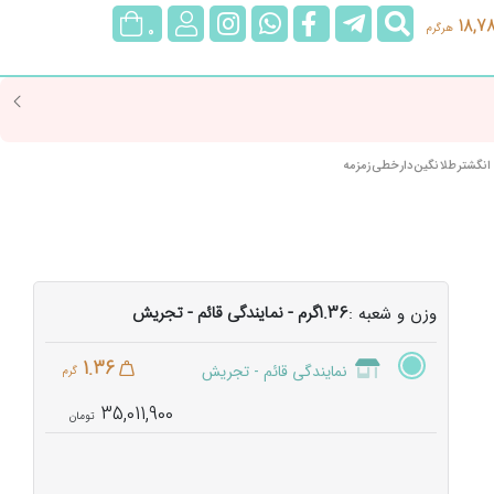
جستجو
@rubygoldgallery
rubygoldgallerybot
rubygoldgallery
ورود/
18,7
هرگرم
0
عضویت
انگشتر طلا نگین دار خطی زمزمه
1.36گرم - نمایندگی قائم - تجریش
وزن و شعبه :
1.36
نمایندگی قائم - تجریش
گرم
35,011,900