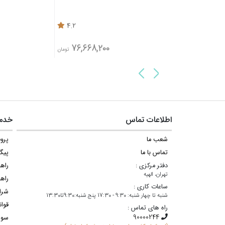
4.2
4.7
76,668,200
85,180,200
تومان
تومان
اطلاعات تماس
خدما
شعب ما
پروف
تماس با ما
پیگ
دفتر مرکزی :
راه
تهران، الهیه
راهن
ساعات کاری :
شرا
شنبه تا چهار شنبه: 9:30 - 17:30 پنج شنبه:9:30تا13:30
قوان
راه های تماس :
سوا