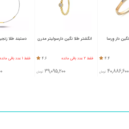
ین دار وِرسا
انگشتر طلا نگین دارسولیتر مدرن
دستبند طلا زنجیر
4.4
فقط 2 عدد باقی مانده
4.6
فقط 1 عدد باقی مانده
600
39,095,200
40,886,60
تومان
تومان