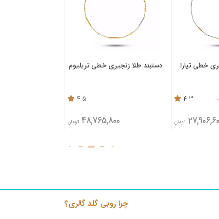
ی خطی تیارا
دستبند طلا زنجیری خطی تریلیوم
گردنبند طلا زنجیری
4.5
4.3
,200
48,765,800
27,906,
تومان
تومان
چرا روبی گلد گالری؟