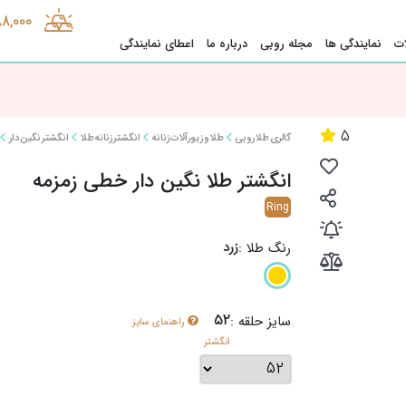
88,000
ت
نمایندگی ها
مجله روبی
درباره ما
اعطای نمایندگی
5
گالری طلا روبی
طلا و زیورآلات زنانه
انگشتر زنانه طلا
انگشتر نگین دار
انگشتر طلا نگین دار خطی زمزمه
Ring
زرد
رنگ طلا :
52
سایز حلقه :
راهنمای سایز
انگشتر