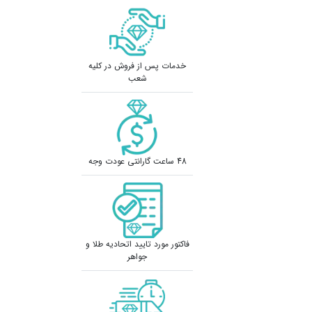
خدمات پس از فروش در کلیه
شعب
48 ساعت گارانتی عودت وجه
فاکتور مورد تایید اتحادیه طلا و
جواهر