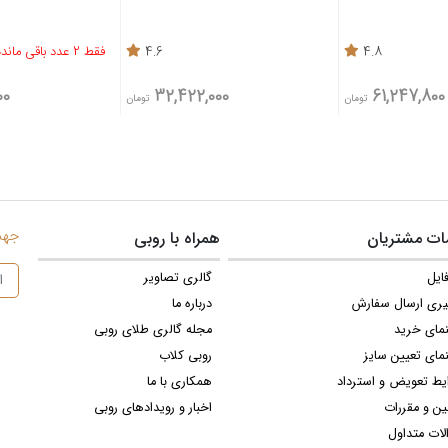
4.8
4.6
فقط 2 عدد باقی مانده
00
32,422,000
61,247,800
تومان
تومان
جهت 
ت مشتریان
همراه با روبی
ایل
گالری تصاویر
یری ارسال سفارش
درباره ما
نمای خرید
مجله گالری طلای روبی
مای تعیین سایز
روبی کلاب
یط تعویض و استرداد
همکاری با ما
ین و مقررات
اخبار و رویدادهای روبی
لات متداول