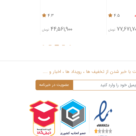
4.3
4.5
,900
44,561,900
77,671,7
تومان
تومان
با خبر شدن از تخفیف ها ، رویداد ها ، اخبار و ....