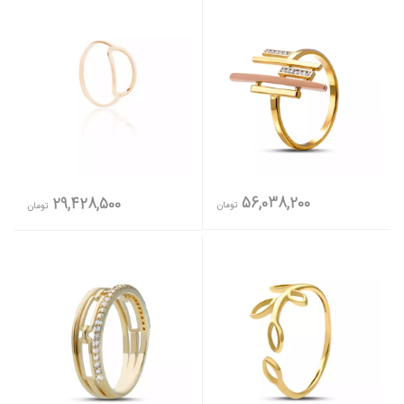
56,038,200
29,428,500
تومان
تومان