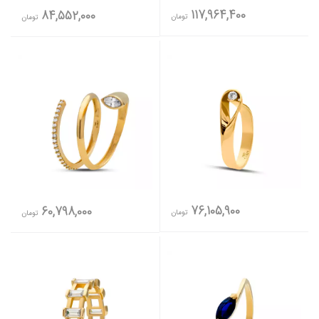
117,964,400
84,552,000
تومان
تومان
76,105,900
60,798,000
تومان
تومان