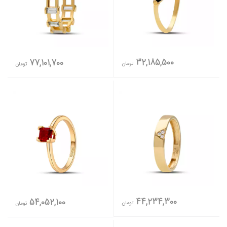
32,185,500
77,101,700
تومان
تومان
44,234,300
54,052,100
تومان
تومان