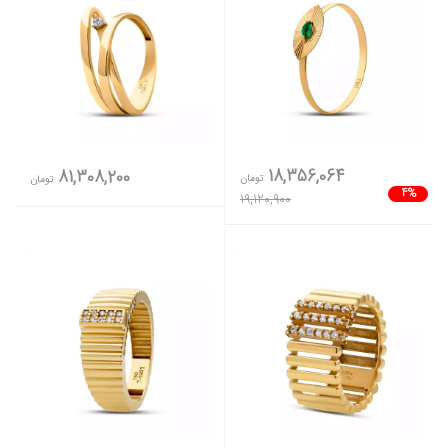
18,356,064
81,308,200
تومان
تومان
4%
19,120,900