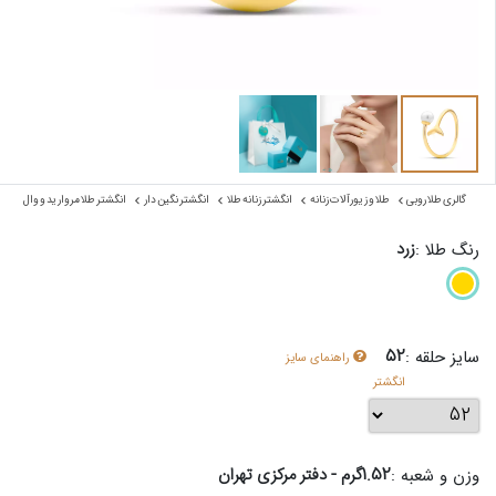
گالری طلا روبی
طلا و زیورآلات زنانه
انگشتر زنانه طلا
انگشتر نگین دار
انگشتر طلا مروارید و وال
زرد
رنگ طلا :
52
سایز حلقه :
راهنمای سایز
انگشتر
1.52گرم - دفتر مرکزی تهران
وزن و شعبه :