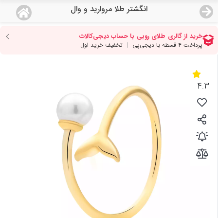
انگشتر طلا مروارید و وال
منو
18,649,000
قیمت هرگرم طلای 18 عیار:
تومان
صفحه اصلی
دسته بندی محصولات
4.3
نمایندگی ها
مجله روبی
درباره ما
اعطای نمایندگی
تماس با ما