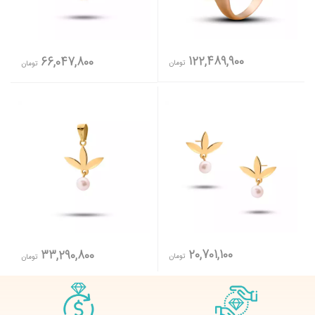
122,489,900
66,047,800
تومان
تومان
20,701,100
33,290,800
تومان
تومان