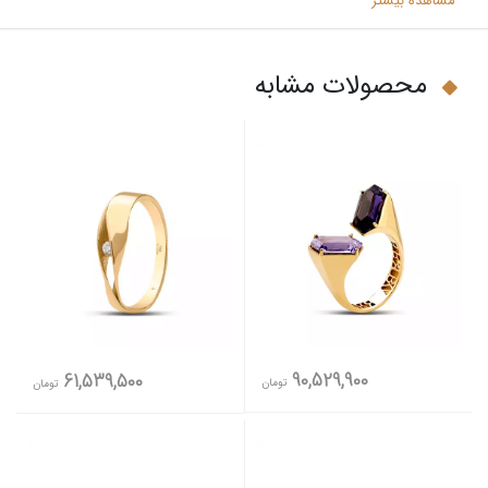
مشاهده بیشتر
محصولات مشابه
90,529,900
61,539,500
تومان
تومان