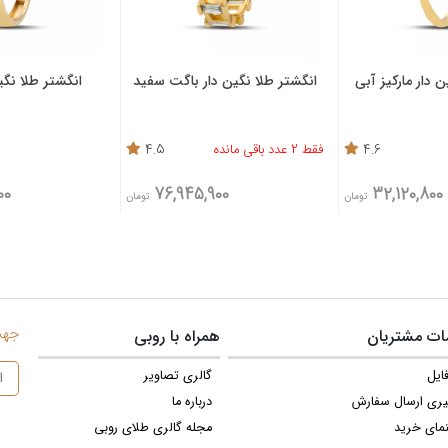
 دار مارکیز آبی
انگشتر طلا نگین دار باگت سفید
انگشتر طلا نگی
4.6
فقط 2 عدد باقی مانده
4.5
00
76,945,900
32,120,800
تومان
تومان
جهت 
ت مشتریان
همراه با روبی
ایل
گالری تصاویر
یری ارسال سفارش
درباره ما
نمای خرید
مجله گالری طلای روبی