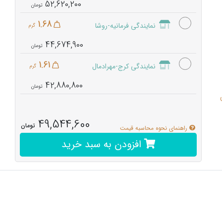
52,620,200
1.68
نمایندگی فرمانیه-روشا
گرم
44,674,900
1.61
نمایندگی کرج-مهرادمال
گرم
42,880,800
49,544,600
تومان
راهنمای نحوه محاسبه قیمت
افزودن به سبد خرید