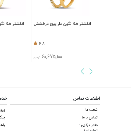
 نگین دار دکمه
انگشتر طلا نگین دار پیچ درخشش
انگشتر طلا نگین
4.8
4.2
60,675,100
75,952,200
تومان
تومان
اطلاعات تماس
خدما
شعب ما
پروف
تماس با ما
پیگ
دفتر مرکزی :
راه
تهران، الهیه