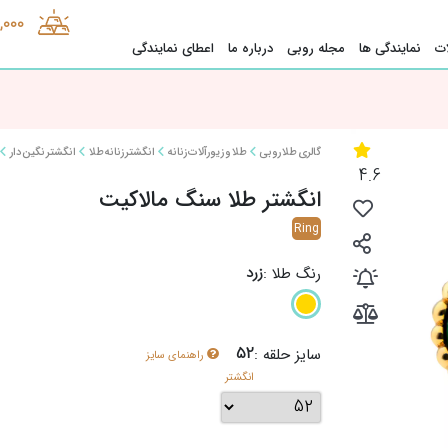
1,000
ت
نمایندگی ها
مجله روبی
درباره ما
اعطای نمایندگی
گالری طلا روبی
طلا و زیورآلات زنانه
انگشتر زنانه طلا
انگشتر نگین دار
4.6
انگشتر طلا سنگ مالاکیت
Ring
زرد
رنگ طلا :
52
سایز حلقه :
راهنمای سایز
انگشتر