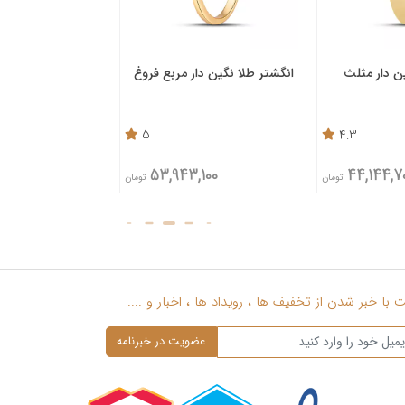
ن دار مثلث
انگشتر طلا نگین دار مربع فروغ
انگشتر طلا نگین د
خطوط
5
4.3
,600
53,943,100
44,144,7
تومان
تومان
با خبر شدن از تخفیف ها ، رویداد ها ، اخبار و ....