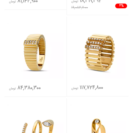
18,319,392
81,143,900
تومان
تومان
4%
19,082,700
117,724,800
84,380,300
تومان
تومان