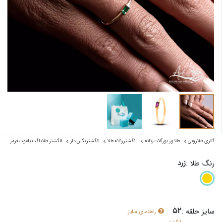
گالری طلا روبی
طلا و زیورآلات زنانه
انگشتر زنانه طلا
انگشتر نگین دار
انگشتر طلا باگت یاقوت قرمز
زرد
رنگ طلا :
52
سایز حلقه :
راهنمای سایز