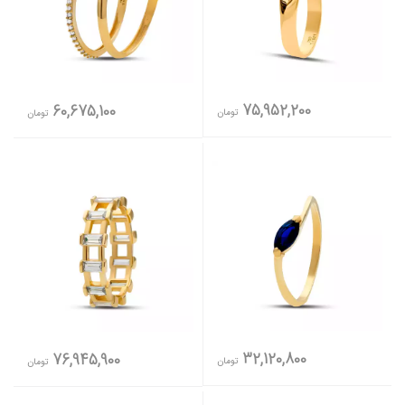
75,952,200
60,675,100
تومان
تومان
32,120,800
76,945,900
تومان
تومان