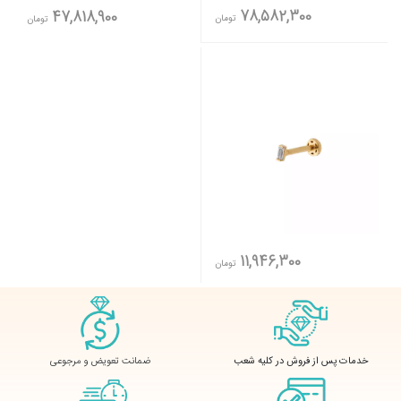
78,582,300
47,818,900
تومان
تومان
11,946,300
تومان
ضمانت تعویض و مرجوعی
خدمات پس از فروش در کلیه شعب