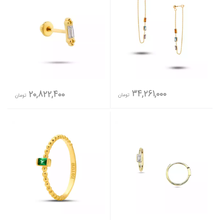
34,261,000
20,822,400
تومان
تومان