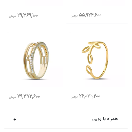
55,924,600
29,369,100
تومان
تومان
26,030,200
79,372,600
تومان
تومان
همراه با روبی