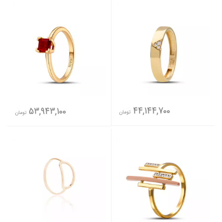
44,144,700
53,943,100
تومان
تومان