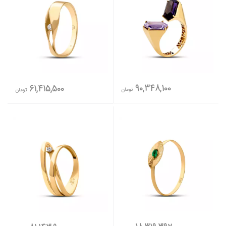
90,348,100
61,415,500
تومان
تومان