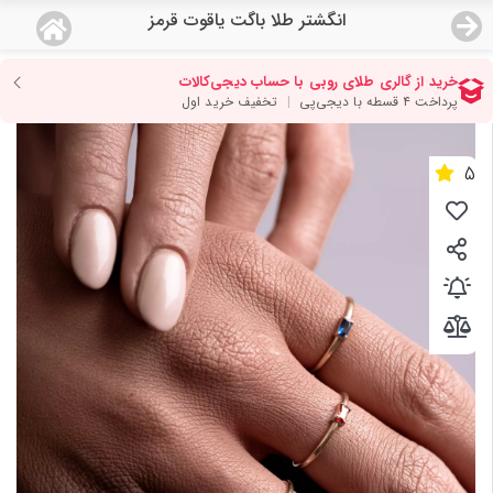
انگشتر طلا باگت یاقوت قرمز
منو
18,611,000
قیمت هرگرم طلای 18 عیار:
تومان
صفحه اصلی
دسته بندی محصولات
5
نمایندگی ها
مجله روبی
درباره ما
اعطای نمایندگی
تماس با ما