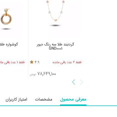
گردنبند طلا سه رنگ دیور
گوشواره طلا سه رنگ دیور
GND0001
فقط 2 عدد باقی مانده
4.9
فقط 1 عدد باقی مانده
5
69,513,900
78,649,100
تومان
تومان
معرفی محصول
مشخصات
امتیاز کاربران