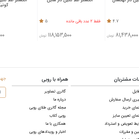
کونیک
4.7
فقط 2 عدد باقی مانده
5
.7
84,687,600
118,153,500
8
تومان
تومان
جهت 
ت مشتریان
همراه با روبی
ایل
گالری تصاویر
یری ارسال سفارش
درباره ما
نمای خرید
مجله گالری طلای روبی
مای تعیین سایز
روبی کلاب
یط تعویض و استرداد
همکاری با ما
ین و مقررات
اخبار و رویدادهای روبی