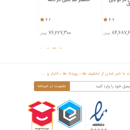
4.8
4.2
4
60,895,100
76,227,300
تومان
تومان
تو
با خبر شدن از تخفیف ها ، رویداد ها ، اخبار و ....