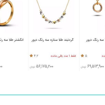
گردنبند طلا ستاره سه رنگ دیور
انگشتر طلا سه رنگ مینیمال دیور
فقط 1 عدد باقی مانده
4.2
4.3
95,886,000
56,175,200
تومان
تومان