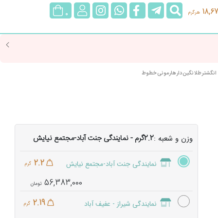
جستجو
@rubygoldgallery
rubygoldgallerybot
rubygoldgallery
ورود/
18,67
هرگرم
0
عضویت
انگشتر طلا نگین دار هارمونی خطوط
2.2گرم - نمایندگی جنت آباد-مجتمع نیایش
وزن و شعبه :
2.2
نمایندگی جنت آباد-مجتمع نیایش
گرم
56,383,000
2.19
نمایندگی شیراز - عفیف آباد
گرم