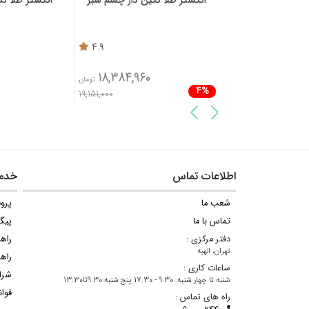
4.9
4.3
1,438,000
18,384,960
61,
تومان
تومان
4%
19,151,000
اطلاعات تماس
خدما
شعب ما
پروف
تماس با ما
پیگ
دفتر مرکزی :
راه
تهران، الهیه
راهن
ساعات کاری :
شرا
شنبه تا چهار شنبه: 9:30 - 17:30 پنج شنبه:9:30تا13:30
قوان
راه های تماس :