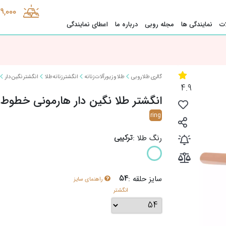
9,000
ت
نمایندگی ها
مجله روبی
درباره ما
اعطای نمایندگی
گالری طلا روبی
طلا و زیورآلات زنانه
انگشتر زنانه طلا
انگشتر نگین دار
4.9
انگشتر طلا نگین دار هارمونی خطوط
ring
ترکیبی
رنگ طلا :
54
سایز حلقه :
راهنمای سایز
انگشتر