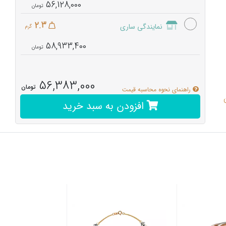
56,128,000
2.3
نمایندگی ساری
گرم
58,933,400
56,383,000
تومان
راهنمای نحوه محاسبه قیمت
افزودن به سبد خرید