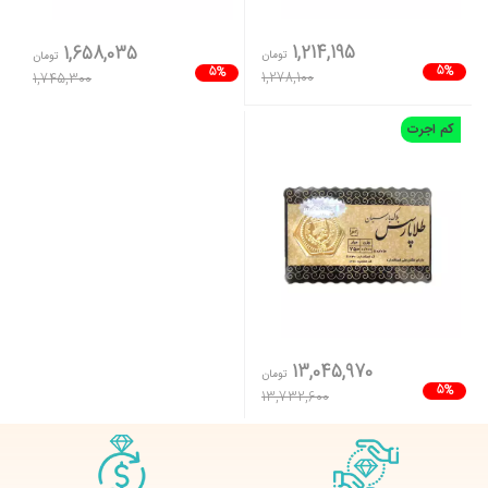
1,214,195
1,658,035
تومان
تومان
5%
5%
1,278,100
1,745,300
کم اجرت
13,045,970
تومان
5%
13,732,600