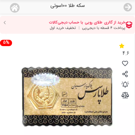
سکه طلا 100سوتی
منو
18,637,000
قیمت هرگرم طلای 18 عیار:
تومان
صفحه اصلی
5%
دسته بندی محصولات
4.6
نمایندگی ها
مجله روبی
درباره ما
اعطای نمایندگی
تماس با ما