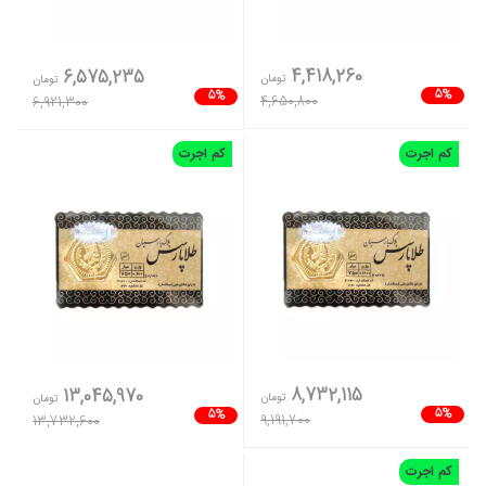
4,418,260
6,575,235
تومان
تومان
5%
5%
4,650,800
6,921,300
کم اجرت
کم اجرت
8,732,115
13,045,970
تومان
تومان
5%
5%
9,191,700
13,732,600
کم اجرت