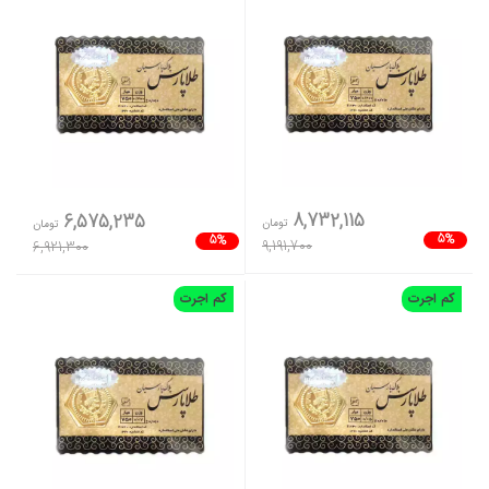
8,732,115
6,575,235
تومان
تومان
5%
5%
9,191,700
6,921,300
کم اجرت
کم اجرت