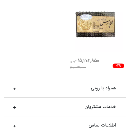
15,202,850
تومان
5%
16,003,000
همراه با روبی
خدمات مشتریان
اطلاعات تماس