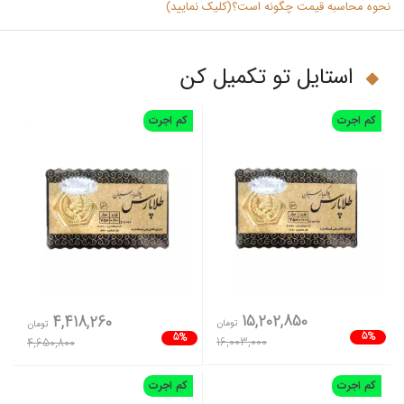
نحوه محاسبه قیمت چگونه است؟(کلیک نمایید)
استایل تو تکمیل کن
کم اجرت
کم اجرت
15,202,850
4,418,260
تومان
تومان
5%
5%
16,003,000
4,650,800
کم اجرت
کم اجرت