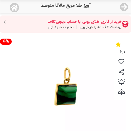
آویز طلا مربع مالاکا متوسط
منو
18,743,000
قیمت هرگرم طلای 18 عیار:
تومان
صفحه اصلی
5%
دسته بندی محصولات
4.1
نمایندگی ها
مجله روبی
درباره ما
اعطای نمایندگی
تماس با ما