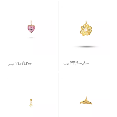
34,900,800
21,019,200
تومان
تومان