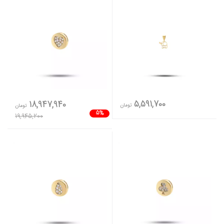
5,591,700
18,947,940
تومان
تومان
5%
19,945,200