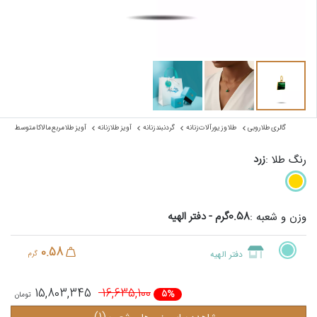
گالری طلا روبی
طلا و زیورآلات زنانه
گردنبند زنانه
آویز طلا زنانه
آویز طلا مربع مالاکا متوسط
زرد
رنگ طلا :
0.58گرم - دفتر الهیه
وزن و شعبه :
0.58
دفتر الهیه
گرم
15,803,345
16,635,100
5%