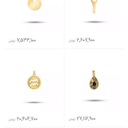
2,607,900
7,533,100
تومان
تومان
27,116,900
20,404,700
تومان
تومان