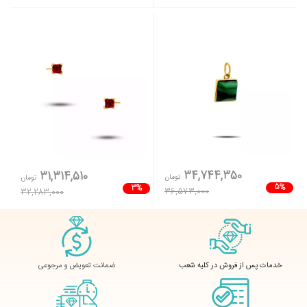
34,744,350
31,314,510
تومان
تومان
5%
3%
36,573,000
32,283,000
ضمانت تعویض و مرجوعی
خدمات پس از فروش در کلیه شعب