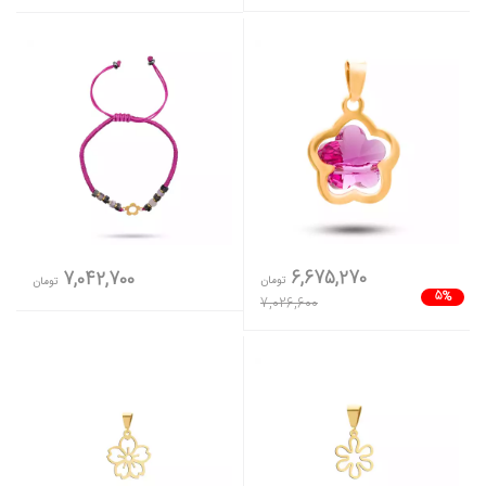
6,675,270
7,042,700
تومان
تومان
5%
7,026,600