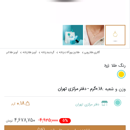
گالری طلا روبی
طلا و زیورآلات زنانه
گردنبند زنانه
آویز طلا زنانه
آویز طلا ابر
زرد
رنگ طلا :
0.18گرم - دفتر مرکزی تهران
وزن و شعبه :
0.18
دفتر مرکزی تهران
گرم
4,678,750
4,925,000
5%