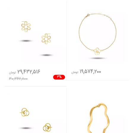
19,574,200
29,432,516
تومان
تومان
3%
30,342,800