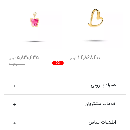
24,868,400
5,830,435
تومان
تومان
5%
6,137,300
همراه با روبی
خدمات مشتریان
اطلاعات تماس