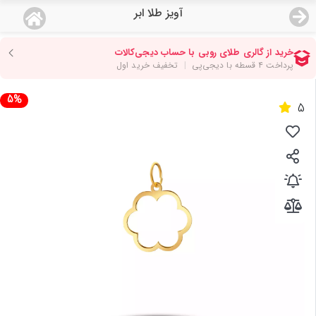
آویز طلا ابر
منو
18,679,000
قیمت هرگرم طلای 18 عیار:
تومان
صفحه اصلی
5%
5
دسته بندی محصولات
نمایندگی ها
مجله روبی
درباره ما
اعطای نمایندگی
تماس با ما