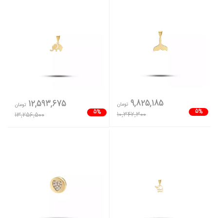
9,825,185
12,593,675
تومان
تومان
5%
5%
10,342,300
13,256,500