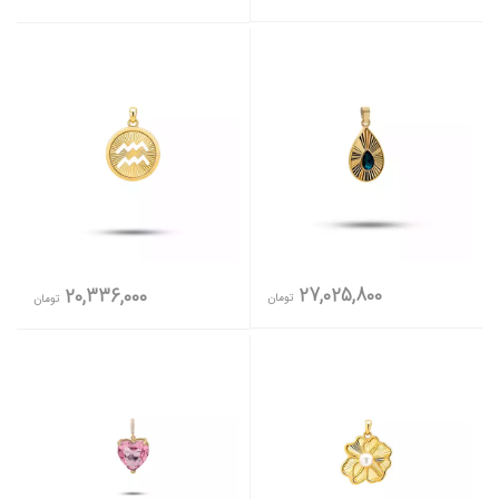
27,025,800
20,336,000
تومان
تومان