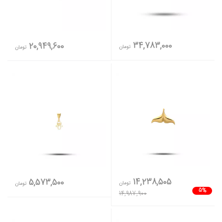
34,783,000
20,949,600
تومان
تومان
14,238,505
5,573,500
تومان
تومان
5%
14,987,900