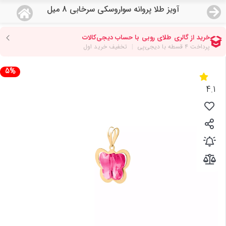
آویز طلا پروانه سواروسکی سرخابی 8 میل
منو
18,834,000
قیمت هرگرم طلای 18 عیار:
تومان
صفحه اصلی
5%
دسته بندی محصولات
4.1
نمایندگی ها
مجله روبی
درباره ما
اعطای نمایندگی
تماس با ما