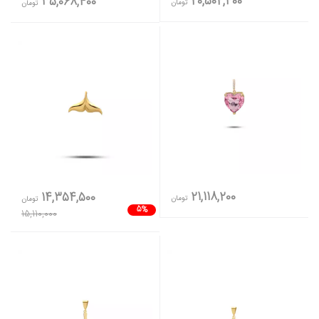
20,502,400
35,068,400
تومان
تومان
21,118,200
14,354,500
تومان
تومان
5%
15,110,000