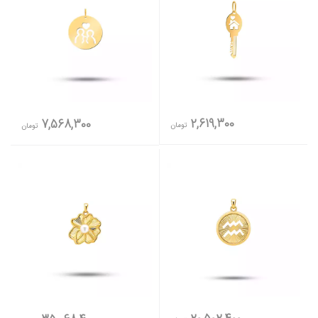
2,619,300
7,568,300
تومان
تومان