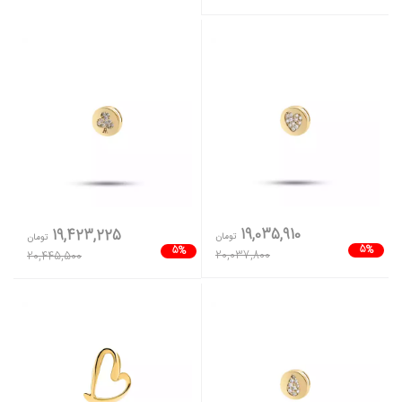
19,035,910
19,423,225
تومان
تومان
5%
5%
20,037,800
20,445,500