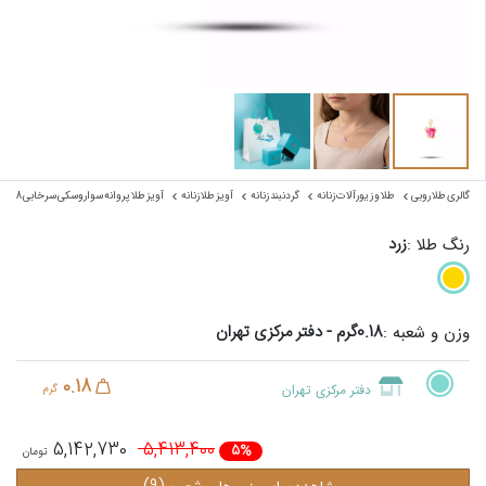
گالری طلا روبی
طلا و زیورآلات زنانه
گردنبند زنانه
آویز طلا زنانه
آویز طلا پروانه سواروسکی سرخابی 8 میل
زرد
رنگ طلا :
0.18گرم - دفتر مرکزی تهران
وزن و شعبه :
0.18
دفتر مرکزی تهران
گرم
5,142,730
5,413,400
5%