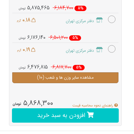
5,875,465
6,184,700
5%
0.18
دفتر مرکزی تهران
گرم
6,176,140
6,501,200
5%
0.19
دفتر مرکزی تهران
گرم
6,476,815
6,817,700
5%
(10)
مشاهده سایر وزن ها و شعب
5,868,300
تومان
راهنمای نحوه محاسبه قیمت
افزودن به سبد خرید