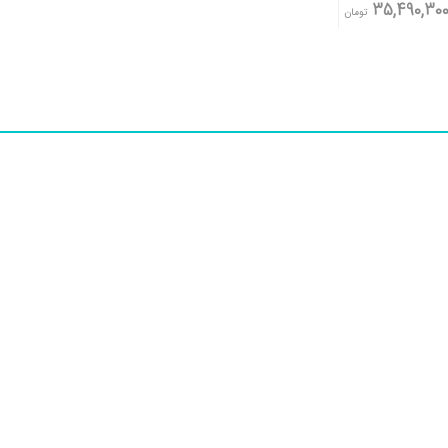
35,490,30
تومان