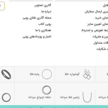
ایل
گالری تصاویر
یری ارسال سفارش
درباره ما
نمای خرید
مجله گالری طلای روبی
مای تعیین سایز
روبی کلاب
یط تعویض و استرداد
همکاری با ما
ین و مقررات
اخبار و رویدادهای روبی
لات متداول
 شکایات
گوشواره طلا
پابندطلا
 مردانه
زنجیر طلا مردانه
حلقه ازدواج مردانه