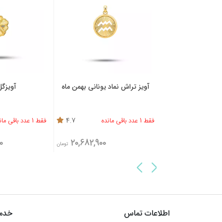
کیز تراش سنگ آبی
آویز تراش نماد یونانی بهمن ماه
آویزگل
4.7
فقط 1 عدد باقی مانده
4.7
فقط 1 عدد باقی مانده
0
20,682,900
27,485,400
تومان
تومان
اطلاعات تماس
خدما