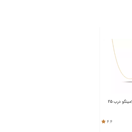
مینگو درب 25
4.4