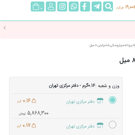
جستجو
@rubygoldgallery
rubygoldgallerybot
rubygoldgallery
ورود/
19,00
هرگرم
0
عضویت
ا پروانه سواروسکی شامپاینی 8 میل
0.16گرم - دفتر مرکزی تهران
وزن و شعبه :
0.16
دفتر مرکزی تهران
گرم
5,868,300
0.17
دفتر مرکزی تهران
گرم