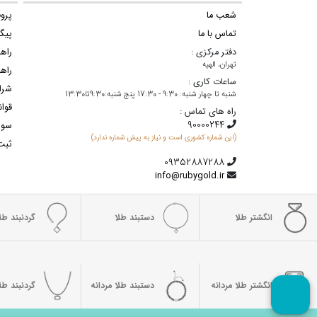
شعب ما
پروف
تماس با ما
پیگ
دفتر مرکزی :
راه
تهران، الهیه
راهن
ساعات کاری :
شرا
شنبه تا چهار شنبه: 9:30 - 17:30 پنج شنبه:9:30تا13:30
قوان
راه های تماس :
سوا
(این شماره کشوری است و نیاز به پیش شماره ندارد)
ثبت
info@rubygold.ir
انگشتر طلا
دستبند طلا
گردنبند طلا
انگشتر طلا مردانه
دستبند طلا مردانه
گردنبند طلا