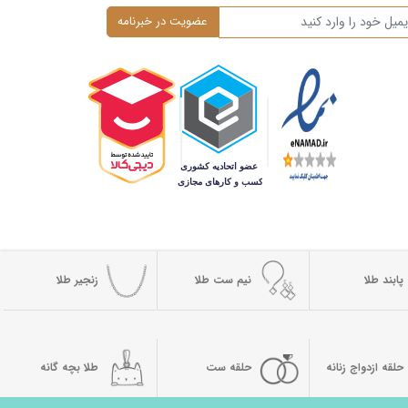
پابند طلا
نیم ست طلا
زنجیر طلا
حلقه ازدواج زنانه
حلقه ست
طلا بچه گانه