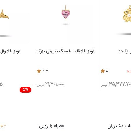
 ارکیده
آویز طلا قلب با سنگ صورتی بزرگ
آویز طلا وال GPH0271
4.3
5
85
21,301,000
35,377,70
تومان
تومان
5%
جهت 
ت مشتریان
همراه با روبی