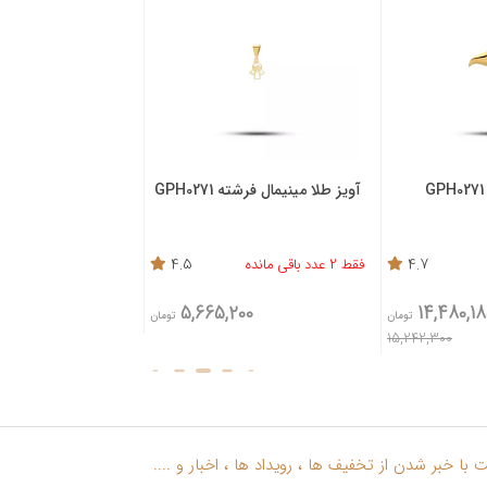
آویز طلا مینیمال فرشته GPH0271
آویز طلا مینیمال دم وال 71
4.7
فقط 2 عدد باقی مانده
4.5
80
5,665,200
14,480,1
تومان
تومان
5%
15,242,300
با خبر شدن از تخفیف ها ، رویداد ها ، اخبار و ....