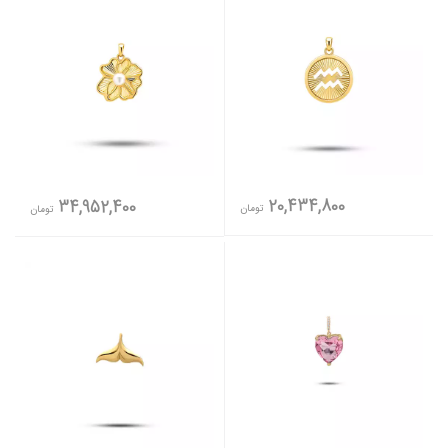
20,434,800
34,952,400
تومان
تومان