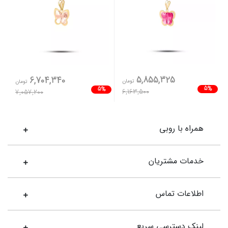
5,855,325
6,704,340
تومان
تومان
5%
5%
6,163,500
7,057,200
همراه با روبی
خدمات مشتریان
اطلاعات تماس
لینک دسترسی سریع