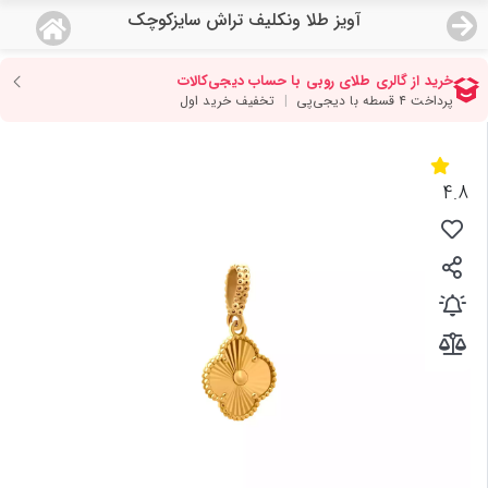
آویز طلا ونکلیف تراش سایزکوچک
منو
18,771,000
قیمت هرگرم طلای 18 عیار:
تومان
صفحه اصلی
دسته بندی محصولات
4.8
نمایندگی ها
مجله روبی
درباره ما
اعطای نمایندگی
تماس با ما