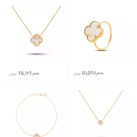
51,598,000
75,126,000
تومان
تومان