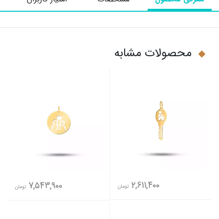
محصولات مشابه
2,611,400
7,543,900
تومان
تومان