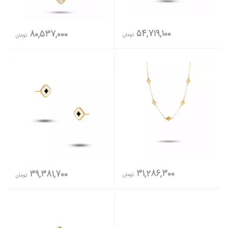
54,719,100
80,537,000
تومان
تومان
31,286,300
39,381,700
تومان
تومان