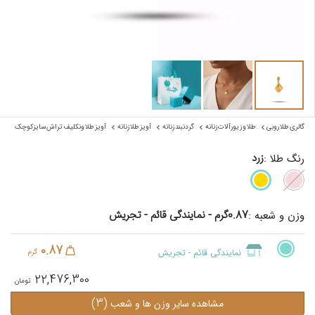
گالری طلا روبی
طلا و زیورآلات زنانه
گردنبند زنانه
آویز طلا زنانه
آویز طلا ونکلیف تراش سایزکوچک
زرد
رنگ طلا :
0.87گرم - نمایندگی قائم - تجریش
وزن و شعبه :
0.87
نمایندگی قائم - تجریش
گرم
22,476,300
(3)
مشاهده سایر وزن ها و شعب