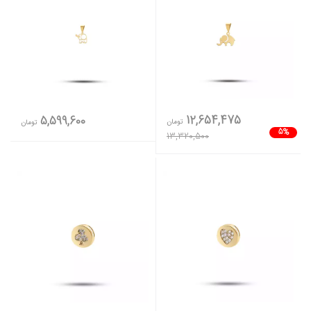
12,654,475
5,599,600
تومان
تومان
5%
13,320,500