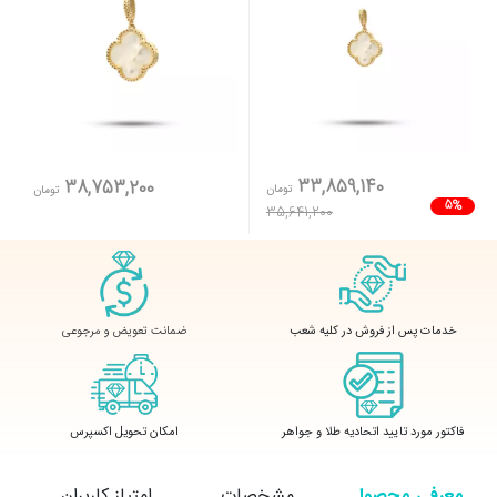
33,859,140
38,753,200
تومان
تومان
5%
35,641,200
ضمانت تعویض و مرجوعی
خدمات پس از فروش در کلیه شعب
فاکتور مورد تایید اتحادیه طلا و جواهر
امکان تحویل اکسپرس
معرفی محصول
مشخصات
امتیاز کاربران