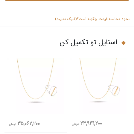
نحوه محاسبه قیمت چگونه است؟(کلیک نمایید)
استایل تو تکمیل کن
23,931,200
35,062,200
تومان
تومان