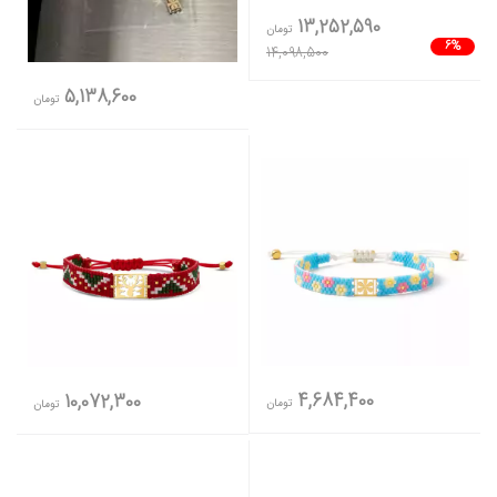
13,252,590
تومان
6%
14,098,500
5,138,600
تومان
4,684,400
10,072,300
تومان
تومان