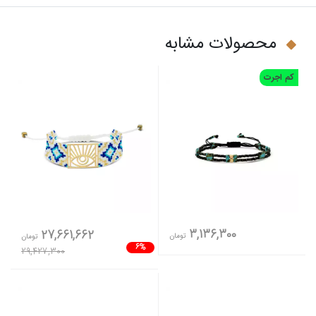
محصولات مشابه
کم اجرت
3,136,300
27,661,662
تومان
تومان
6%
29,427,300