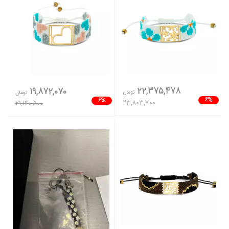
22,375,478
19,872,070
تومان
تومان
6%
6%
23,803,700
21,140,500