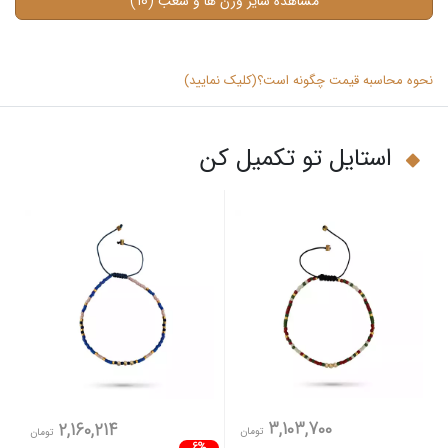
(10)
مشاهده سایر وزن ها و شعب
نحوه محاسبه قیمت چگونه است؟(کلیک نمایید)
استایل تو تکمیل کن
3,103,700
2,160,214
تومان
تومان
6%