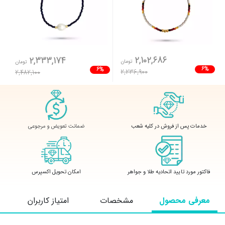
2,102,686
2,333,174
تومان
تومان
6%
6%
2,236,900
2,482,100
ضمانت تعویض و مرجوعی
خدمات پس از فروش در کلیه شعب
فاکتور مورد تایید اتحادیه طلا و جواهر
امکان تحویل اکسپرس
معرفی محصول
مشخصات
امتیاز کاربران