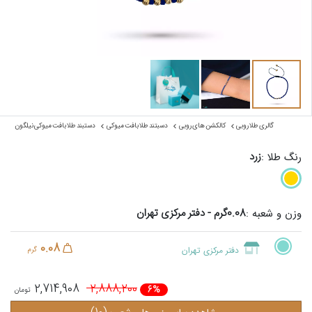
گالری طلا روبی
کالکشن های روبی
دسبتند طلا بافت میوکی
دستبند طلا بافت میوکی نیلگون
زرد
رنگ طلا :
0.08گرم - دفتر مرکزی تهران
وزن و شعبه :
0.08
دفتر مرکزی تهران
گرم
2,714,908
2,888,200
6%