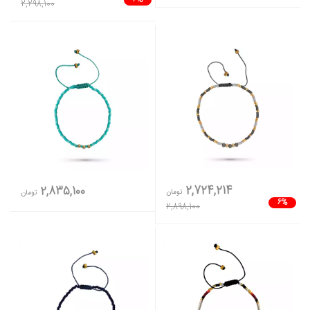
2,298,100
2,724,214
2,835,100
تومان
تومان
6%
2,898,100