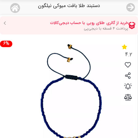
دستبند طلا بافت میوکی نیلگون
منو
18,777,000
قیمت هرگرم طلای 18 عیار:
تومان
صفحه اصلی
6%
دسته بندی محصولات
4.2
نمایندگی ها
مجله روبی
درباره ما
اعطای نمایندگی
تماس با ما