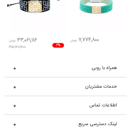
7,774,800
33,061,116
تومان
تومان
6%
35,171,400
همراه با روبی
خدمات مشتریان
اطلاعات تماس
لینک دسترسی سریع