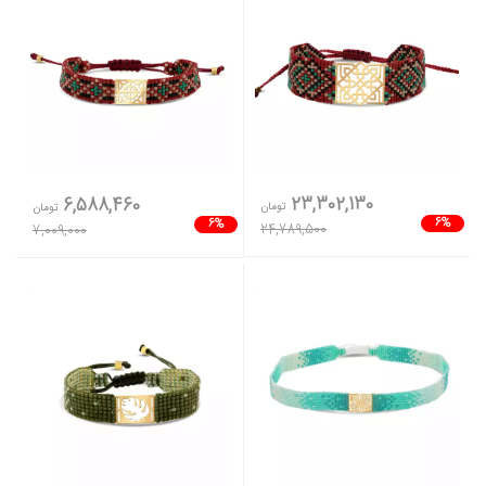
23,302,130
6,588,460
تومان
تومان
6%
6%
24,789,500
7,009,000