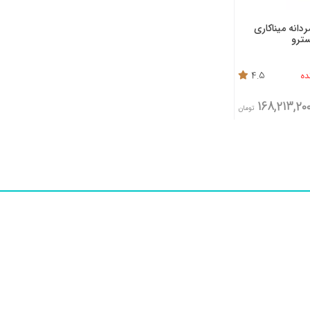
دانه میناکاری
ترو
4.5
168,213,20
تومان