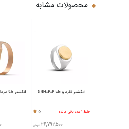
محصولات مشابه
ردانه با میناکاری
انگشتر نقره و طلا GRH0404
انگشتر طلا مردانه سا
شکی
4.6
فقط 1 عدد باقی مانده
5
0
26,792,500
209,318,800
تومان
تومان