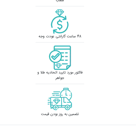
شعب
48 ساعت گارانتی عودت وجه
فاکتور مورد تایید اتحادیه طلا و
جواهر
تضمین به روز بودن قیمت