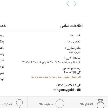
اطلاعات تماس
خدما
شعب ما
پروف
تماس با ما
پیگ
دفتر مرکزی :
راه
تهران، الهیه
راهن
ساعات کاری :
شرا
شنبه تا چهار شنبه: 9:30 - 17:30 پنج شنبه:9:30تا13:30
قوان
راه های تماس :
سوا
(این شماره کشوری است و نیاز به پیش شماره ندارد)
ثبت
info@rubygold.ir
انگشتر طلا
دستبند طلا
گردنبند طلا