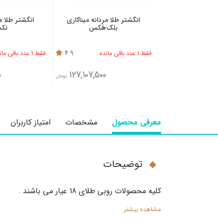
انگشتر طلا مردانه میناکاری
انگشتر طلا مر
بلک‌هَکس
نکس
فقط 1 عدد باقی مانده
4.9
فقط 1 عدد باقی مانده
0
127,107,500
تومان
معرفی محصول
مشخصات
امتیاز کاربران
توضیحات
کلیه محصولات روبی طلای
18
عیار می باشند
.
مشاهده بیشتر