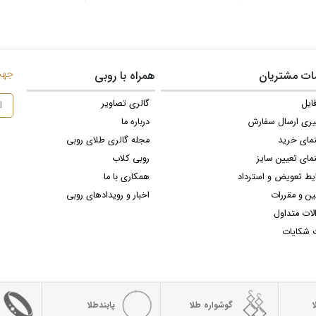
جهت 
ت مشتریان
همراه با روبی
ایل
گالری تصاویر
یری ارسال سفارش
درباره ما
نمای خرید
مجله گالری طلای روبی
مای تعیین سایز
روبی کلاب
یط تعویض و استرداد
همکاری با ما
ین و مقررات
اخبار و رویدادهای روبی
لات متداول
 شکایات
گوشواره طلا
پابندطلا