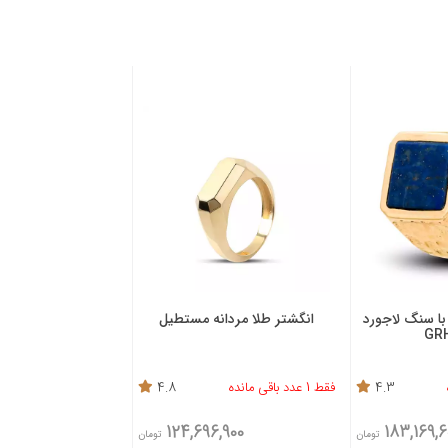
با سنگ لاجورد
انگشتر طلا مردانه مستطیل
انگشتر طلا مردا
GR
4.3
فقط 1 عدد باقی مانده
4.8
فقط 1 عدد باقی مانده
5,300
124,696,900
183,169,6
تومان
تومان