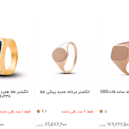
ده GRD0015
انگشتر مردانه جدید پینکی طلا
انگشتر طلا همرد 
H0338
5
فقط 2 عدد باقی مانده
4.6
فقط 1 عدد باقی مانده
00
89,587,600
128,262,50
تومان
تومان