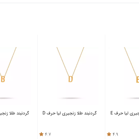
ند طلا زنجیری لیا حرف D
گردنبند طلا زنجیری لیا حرف B
گردنبند
4.7
4.5
فقط 2 عدد باقی مانده