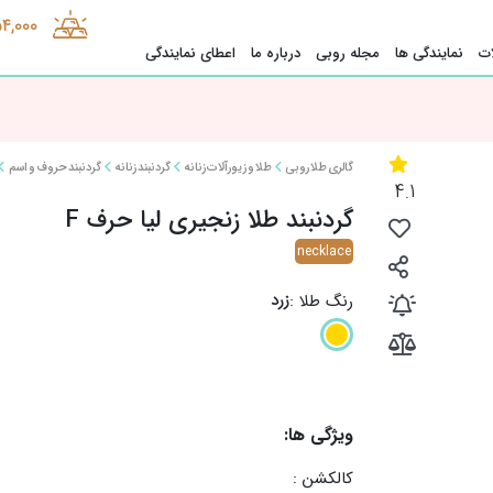
54,000
ت
نمایندگی ها
مجله روبی
درباره ما
اعطای نمایندگی
گالری طلا روبی
طلا و زیورآلات زنانه
گردنبند زنانه
گردنبند حروف و اسم
4.1
گردنبند طلا زنجیری لیا حرف F
necklace
زرد
رنگ طلا :
ویژگی ها:
کالکشن :