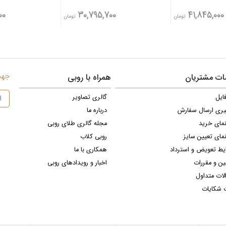
40,380,800
30,795,700
تومان
تومان
جهت 
ت مشتریان
همراه با روبی
ایل
گالری تصاویر
یری ارسال سفارش
درباره ما
نمای خرید
مجله گالری طلای روبی
مای تعیین سایز
روبی کلاب
یط تعویض و استرداد
همکاری با ما
ین و مقررات
اخبار و رویدادهای روبی
لات متداول
 شکایات