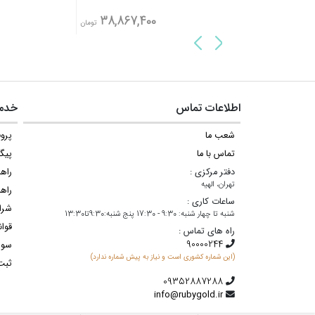
41,845,000
38,867,400
تومان
تومان
اطلاعات تماس
خدما
شعب ما
پروف
تماس با ما
پیگ
دفتر مرکزی :
راه
تهران، الهیه
راهن
ساعات کاری :
شرا
شنبه تا چهار شنبه: 9:30 - 17:30 پنج شنبه:9:30تا13:30
قوان
راه های تماس :
سوا
(این شماره کشوری است و نیاز به پیش شماره ندارد)
ثبت
info@rubygold.ir