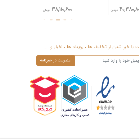
70,423,100
38,110,600
تومان
تومان
با خبر شدن از تخفیف ها ، رویداد ها ، اخبار و ....