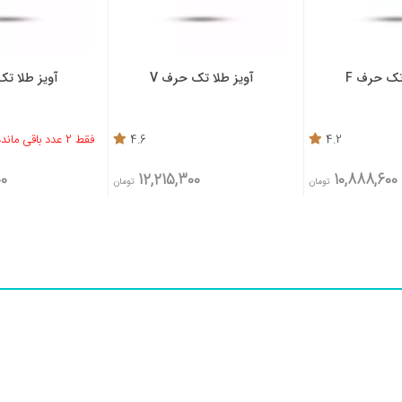
طلا تک حرف V
آویز طلا تک حرف S
آویز طل
4.6
فقط 2 عدد باقی مانده
5
فقط 1 عدد باقی مانده
14,603,400
12,215,300
تومان
تومان