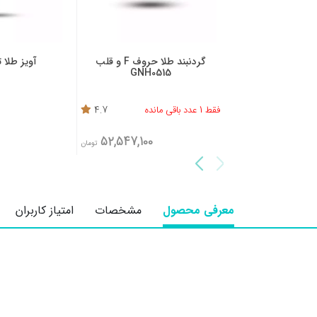
گردنبند طلا حروف F و قلب
آویز طلا تک حرف F
آویز 
GNH0515
4.2
4.7
10,888,600
52,547,100
تومان
تومان
معرفی محصول
مشخصات
امتیاز کاربران