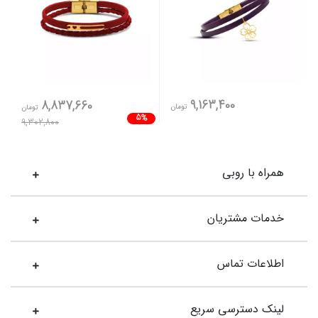
9,163,400
8,837,660
تومان
تومان
5%
9,302,800
همراه با روبی
خدمات مشتریان
اطلاعات تماس
لینک دسترسی سریع