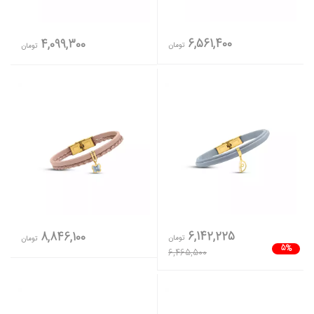
6,561,400
4,099,300
تومان
تومان
6,142,225
8,846,100
تومان
تومان
5%
6,465,500