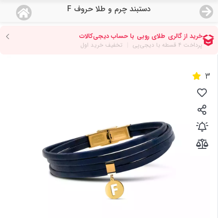
دستبند چرم و طلا حروف F
منو
18,679,000
قیمت هرگرم طلای 18 عیار:
تومان
صفحه اصلی
دسته بندی محصولات
3
نمایندگی ها
مجله روبی
درباره ما
اعطای نمایندگی
تماس با ما