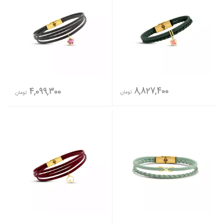
8,827,400
4,099,300
تومان
تومان