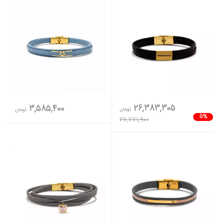
26,383,305
3,585,400
تومان
تومان
5%
27,771,900