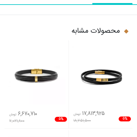
محصولات مشابه
17,813,925
6,670,710
تومان
تومان
5%
5%
18,751,500
7,021,800