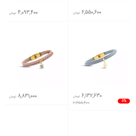
6,550,600
4,093,400
تومان
تومان
6,132,630
8,831,000
تومان
تومان
5%
6,455,400