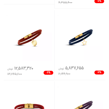
5%
4,355,400
5,837,655
12,583,320
تومان
تومان
5%
5%
6,144,900
13,245,600