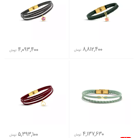
8,812,400
4,093,400
تومان
تومان
4,137,630
5,393,100
تومان
تومان