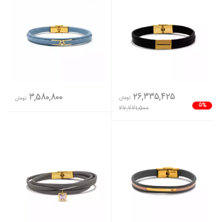
26,335,425
3,580,800
تومان
تومان
5%
27,721,500