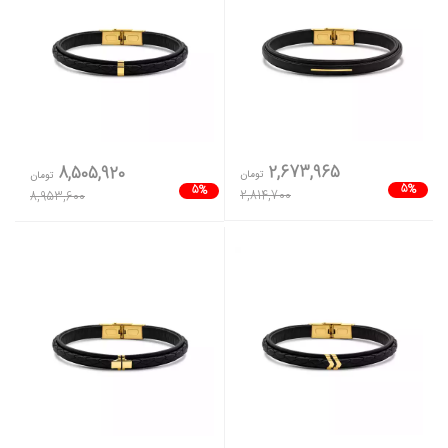
2,673,965
8,505,920
تومان
تومان
5%
5%
2,814,700
8,953,600