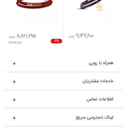
9,147,600
8,821,795
تومان
تومان
5%
9,286,100
همراه با روبی
خدمات مشتریان
اطلاعات تماس
لینک دسترسی سریع