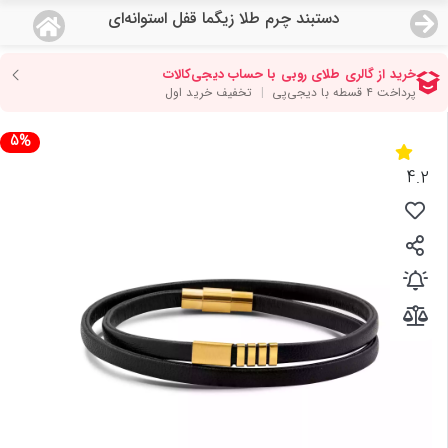
دستبند چرم طلا زیگما قفل استوانه‌ای
منو
18,643,000
قیمت هرگرم طلای 18 عیار:
تومان
صفحه اصلی
5%
دسته بندی محصولات
4.2
نمایندگی ها
مجله روبی
درباره ما
اعطای نمایندگی
تماس با ما