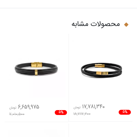
محصولات مشابه
17,781,340
6,659,975
تومان
تومان
5%
5%
18,717,200
7,010,500