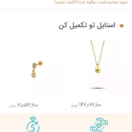
نحوه محاسبه قیمت چگونه است؟(کلیک نمایید)
استایل تو تکمیل کن
142,072,100
21,053,200
تومان
تومان