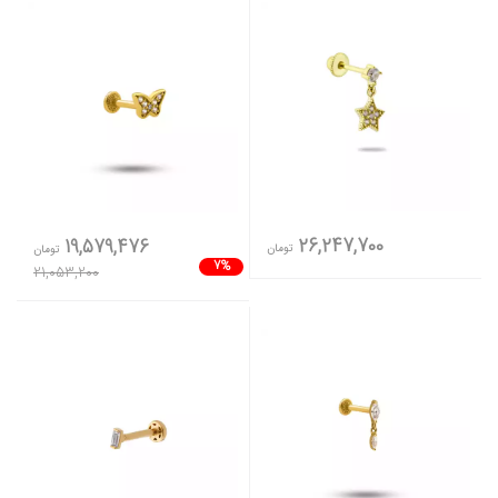
26,247,700
19,579,476
تومان
تومان
7%
21,053,200