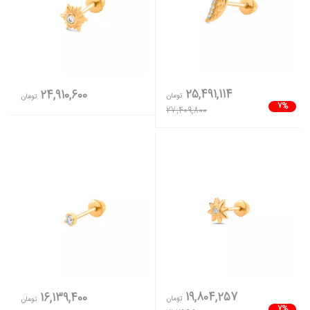
25,491,114
24,910,600
تومان
تومان
7%
27,409,800
19,804,257
16,139,400
تومان
تومان
7%