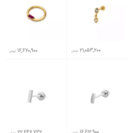
21,053,200
16,670,900
تومان
تومان
16,612,900
22,647,732
تومان
تومان