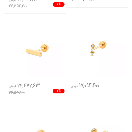
7%
24,352,400
17,094,600
22,472,613
تومان
تومان
7%
24,164,100